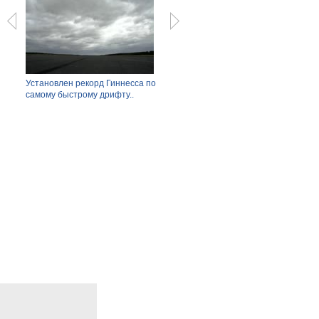
Установлен рекорд Гиннесса по
Гармония за $28 миллионов: дом
Бойц
самому быстрому дрифту..
на Гаваях.
драке