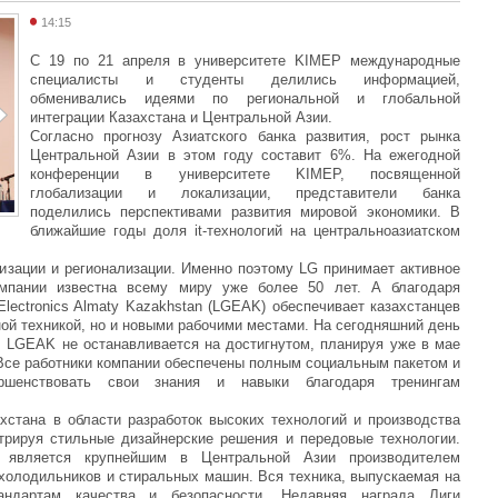
14:15
С 19 по 21 апреля в университете KIMEP международные
специалисты и студенты делились информацией,
обменивались идеями по региональной и глобальной
интеграции Казахстана и Центральной Азии.
Согласно прогнозу Азиатского банка развития, рост рынка
Центральной Азии в этом году составит 6%. На ежегодной
конференции в университете KIMEP, посвященной
глобализации и локализации, представители банка
поделились перспективами развития мировой экономики. В
ближайшие годы доля it-технологий на центральноазиатском
лизации и регионализации. Именно поэтому LG принимает активное
омпании известна всему миру уже более 50 лет. А благодаря
lectronics Almaty Kazakhstan (LGEAK) обеспечивает казахстанцев
ой техникой, но и новыми рабочими местами. На сегодняшний день
. LGEAK не останавливается на достигнутом, планируя уже в мае
 Все работники компании обеспечены полным социальным пакетом и
ршенствовать свои знания и навыки благодаря тренингам
стана в области разработок высоких технологий и производства
трируя стильные дизайнерские решения и передовые технологии.
является крупнейшим в Центральной Азии производителем
холодильников и стиральных машин. Вся техника, выпускаемая на
андартам качества и безопасности. Недавняя награда Лиги