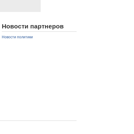
Новости партнеров
Новости политики
 стран ОДКБ провели
Алматинский зоопарк
ликвидации
ий разрушительного
ения в Алматы