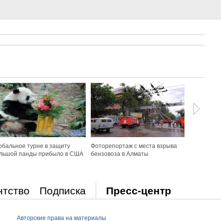
обальное турне в защиту
Фоторепортаж с места взрыва
Спасатели
льшой панды прибыло в США
бензовоза в Алматы
учения по 
последств
землетряс
нтство
Подписка
Пресс-центр
Авторские права на материалы