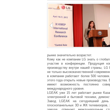
1
2
3
рынке значительно возрастет.
Кому как не компании LG знать о глоба
участие в конференции. Продукция к
производству внутри нашей страны, LG E
не только высококачественной современн
в компании работают более 500 человек
этого года открыть новые производства.
имеют возможность постоянно сове
международного уровня.
LGEAK уже 15 лет работает рынке Казах
электронной и бытовой техники, демонс
Завод LGEAK на сегодняшний день 
плоскопанельных 3D и ЖК телевизоров, 
заводе, отвечает международным ст