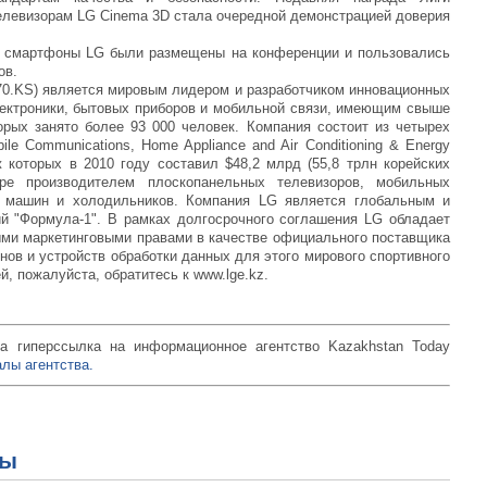
телевизорам LG Cinema 3D стала очередной демонстрацией доверия
е смартфоны LG были размещены на конференции и пользовались
ов.
6570.KS) является мировым лидером и разработчиком инновационных
лектроники, бытовых приборов и мобильной связи, имеющим свыше
орых занято более 93 000 человек. Компания состоит из четырех
ile Communications, Home Appliance and Air Conditioning & Energy
 которых в 2010 году составил $48,2 млрд (55,8 трлн корейских
е производителем плоскопанельных телевизоров, мобильных
х машин и холодильников. Компания LG является глобальным и
й "Формула-1". В рамках долгосрочного соглашения LG обладает
ми маркетинговыми правами в качестве официального поставщика
ов и устройств обработки данных для этого мирового спортивного
, пожалуйста, обратитесь к www.lge.kz.
а гиперссылка на информационное агентство Kazakhstan Today
лы агентства.
зы