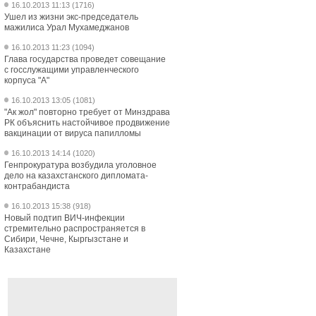
16.10.2013 11:13 (1716)
Ушел из жизни экс-председатель
мажилиса Урал Мухамеджанов
16.10.2013 11:23 (1094)
Глава государства проведет совещание
с госслужащими управленческого
корпуса "А"
16.10.2013 13:05 (1081)
"Ак жол" повторно требует от Минздрава
РК объяснить настойчивое продвижение
вакцинации от вируса папилломы
16.10.2013 14:14 (1020)
Генпрокуратура возбудила уголовное
дело на казахстанского дипломата-
контрабандиста
16.10.2013 15:38 (918)
Новый подтип ВИЧ-инфекции
стремительно распространяется в
Сибири, Чечне, Кыргызстане и
Казахстане