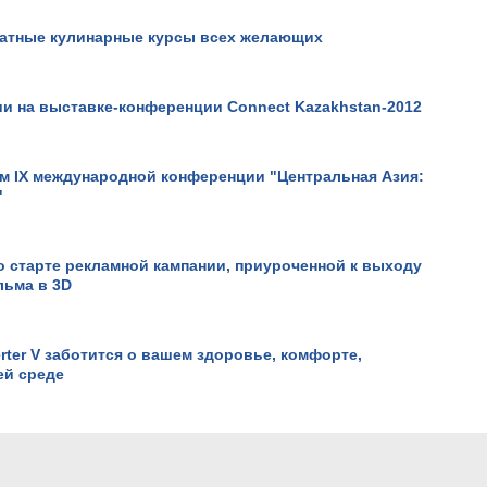
платные кулинарные курсы всех желающих
и на выставке-конференции Connect Kazakhstan-2012
Крушение "Протон-М".
ом IX международной конференции "Центральная Азия:
"
 о старте рекламной кампании, приуроченной к выходу
льма в 3D
rter V заботится о вашем здоровье, комфорте,
ей среде