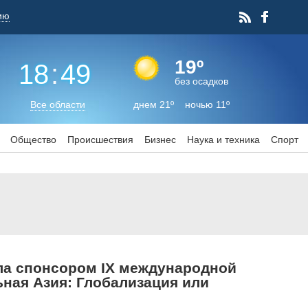
ию
19º
18
:
49
без осадков
Все области
днем 21º ночью 11º
Общество
Происшествия
Бизнес
Наука и техника
Спорт
ила спонсором IX международной
ная Азия: Глобализация или