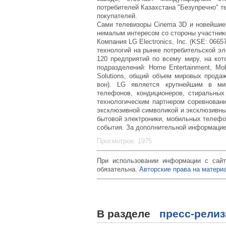
потребителей Казахстана "Безупречно" 
покупателей.
Сами телевизоры Cinema 3D и новейши
немалым интересом со стороны участник
Компания LG Electronics, Inc. (KSE: 06
технологий на рынке потребительской э
120 предприятий по всему миру, на кот
подразделений: Home Entertainment, Mob
Solutions, общий объем мировых продаж
вон). LG является крупнейшим в мир
телефонов, кондиционеров, стиральны
технологическим партнером соревновани
эксклюзивной символикой и эксклюзивны
бытовой электроники, мобильных телефон
события. За дополнительной информацией
Просмотров: 1975
При использовании информации с сайт
обязательна.
Авторские права на материа
В разделе
пресс-рели