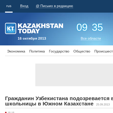
rus
Вход
@ Письмо в редакцию
09
:
35
16 октября 2013
Все области
Экономика
Политика
Государство
Общество
Происшест
Гражданин Узбекистана подозревается 
школьницы в Южном Казахстане
25.09.2013
15:15