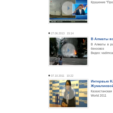
Крушение "Про
27.06.2013 15:14
В Алматы в
В Алматы в р
бензовоз
Видео: vadimc
07.10.2011 10:22
Интервью Ka
Жумалиевой
Казахстанская
World 2011