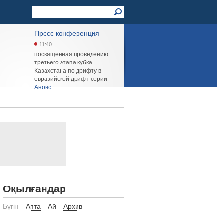
Пресс конференция
11:40
посвященная проведению
третьего этапа кубка
Казахстана по дрифту в
евразийской дрифт-серии.
Aнонс
Оқылғандар
Бүгін
Апта
Ай
Архив