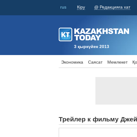
rus
Кіру
@ Редакцияға хат
3 қыркүйек 2013
Экономика
Саясат
Мемлекет
Қ
Трейлер к фильму Дже