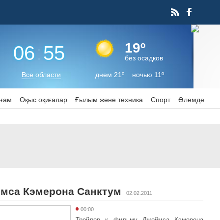
19º
06
:
55
без осадков
Все области
днем 21º ночью 11º
оғам
Оқыс оқиғалар
Ғылым және техника
Спорт
Әлемде
ймса Кэмерона Санктум
02.02.2011
00:00
Трейлер к фильму Джеймса Кэмерона