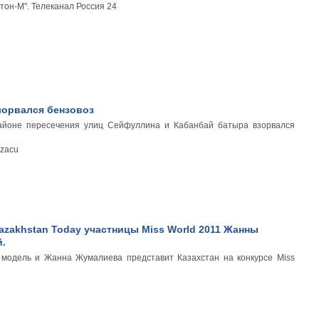
тон-М". Телеканал Россия 24
зорвался бензовоз
айоне пересечения улиц Сейфуллина и Кабанбай батыра взорвался
azacu
zakhstan Today участницы Miss World 2011 Жанны
.
 модель и Жанна Жумалиева представит Казахстан на конкурсе Miss