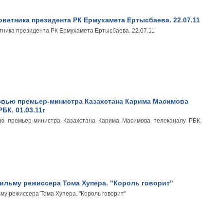
ветника президента РК Ермухамета Ертысбаева. 22.07.11
тника президента РК Ермухамета Ертысбаева. 22.07.11
рвью премьер-министра Казахстана Карима Масимова
БК. 01.03.11г
ью премьер-министра Казахстана Карима Масимова телеканалу РБК.
ильму режиссера Тома Хупера. "Король говорит"
му режиссера Тома Хупера. "Король говорит"