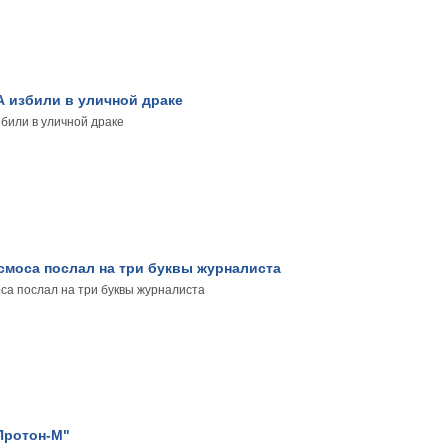
 избили в уличной драке
били в уличной драке
смоса послал на три буквы журналиста
са послал на три буквы журналиста
Протон-М"