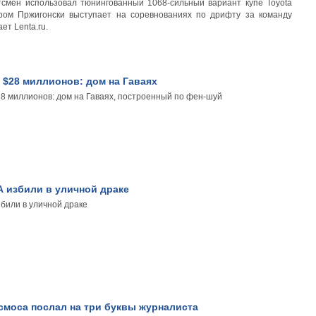
смен использовал тюнингованный 1068-сильный вариант купе Toyota
ром Пржигонски выступает на соревнованиях по дрифту за команду
т Lenta.ru.
 $28 миллионов: дом на Гаваях
28 миллионов: дом на Гаваях, построенный по фен-шуй
 избили в уличной драке
били в уличной драке
смоса послал на три буквы журналиста