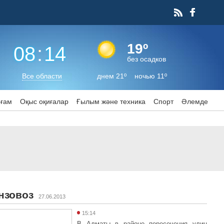
19º
08
:
14
без осадков
Все области
днем 21º ночью 11º
оғам
Оқыс оқиғалар
Ғылым және техника
Спорт
Әлемде
нзовоз
27.06.2013
15:14
В Алматы в районе пересечения улиц