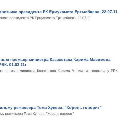
ветника президента РК Ермухамета Ертысбаева. 22.07.11
тника президента РК Ермухамета Ертысбаева. 22.07.11
рвью премьер-министра Казахстана Карима Масимова
БК. 01.03.11г
ью премьер-министра Казахстана Карима Масимова телеканалу РБК.
ильму режиссера Тома Хупера. "Король говорит"
му режиссера Тома Хупера. "Король говорит"