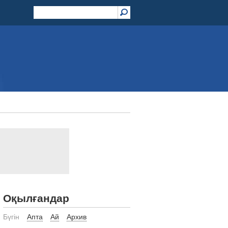
Оқылғандар
Бүгін
Апта
Ай
Архив