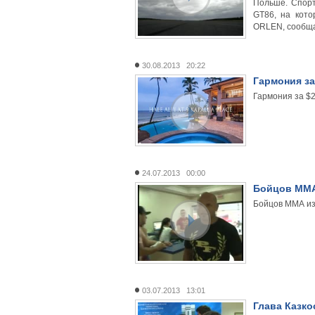
Польше. Спорт
GT86, на кото
ORLEN, сообщае
30.08.2013 20:22
Гармония за
Гармония за $
24.07.2013 00:00
Бойцов ММА
Бойцов ММА из
03.07.2013 13:01
Глава Казко