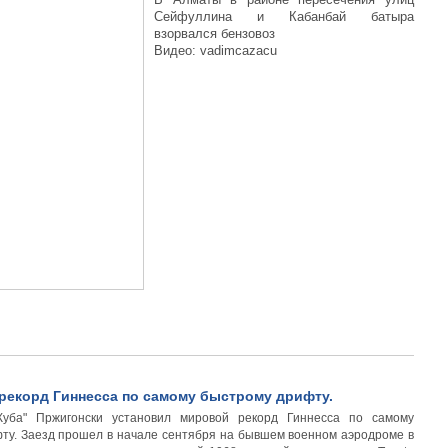
Сейфуллина и Кабанбай батыра
взорвался бензовоз
Видео: vadimcazacu
рекорд Гиннесса по самому быстрому дрифту.
Куба" Пржигонски установил мировой рекорд Гиннесса по самому
ту. Заезд прошел в начале сентября на бывшем военном аэродроме в