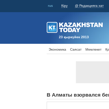
rus
Кіру
@ Редакцияға хат
23 қыркүйек 2013
Экономика
Саясат
Мемлекет
Қ
В Алматы взорвался бе