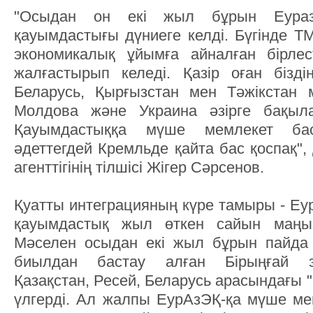
"Осыдан он екі жыл бұрын Еураз
қауымдастығы дүниеге келді. Бүгінде 
экономикалық ұйымға айналған бірле
жалғастырып келеді. Қазір оған бізд
Беларусь, Қырғызстан мен Тәжікстан 
Молдова және Украина әзірге бақыл
Қауымдастыққа мүше мемлекет б
әдеттегдей Кремльде қайта бас қоспақ"
агенттігінің тілшісі Жігер Сәрсенов.
Қуатты интеграцияның күре тамыры - Еу
қауымдастық жыл өткен сайын маңыз
Мәселен осыдан екі жыл бұрын пайда 
биылдан бастау алған Бірыңғай эк
Қазақстан, Ресей, Беларусь арасындағы 
үлгерді. Ал жалпы ЕурАзЭҚ-қа мүше ме