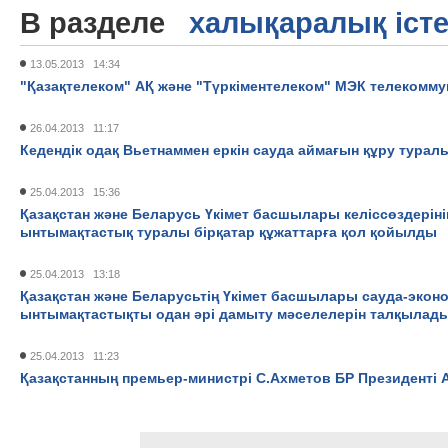
В разделе
халықаралық іст
13.05.2013 14:34
"Қазақтелеком" АҚ және "Түркіментелеком" МЭК телекоммун
26.04.2013 11:17
Кедендік одақ Вьетнаммен еркін сауда аймағын құру туралы
25.04.2013 15:36
Қазақстан және Беларусь Үкімет басшылары келіссөздері
ынтымақтастық туралы бірқатар құжаттарға қол қойылды
25.04.2013 13:18
Қазақстан және Беларусьтің Үкімет басшылары сауда-эко
ынтымақтастықты одан әрі дамыту мәселелерін талқылад
25.04.2013 11:23
Қазақстанның премьер-министрі С.Ахметов БР Президенті 