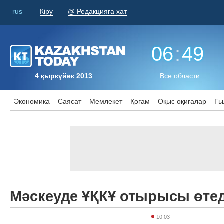
rus
Кіру
@ Редакцияға хат
06
:
49
4 қыркүйек 2013
Все области
Экономика
Саясат
Мемлекет
Қоғам
Оқыс оқиғалар
Ғы
Мәскеуде ҰҚКҰ отырысы өтед
10:03