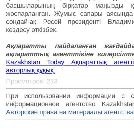
басшыларының бірқатар маңызды қ
жоспарланған. Жұмыс сапары аясында
сондай-ақ Ресей президенті Владим
кездесу өткізбек.
Ақпаратты пайдаланған жағда
ақпараттық агенттігіне
гипер
сілт
Kazakhstan Today
Ақпараттық
агентті
авторлық
құқық.
Просмотров: 213
При использовании информации с с
информационное агентство Kazakhsta
Авторские права на материалы агентства