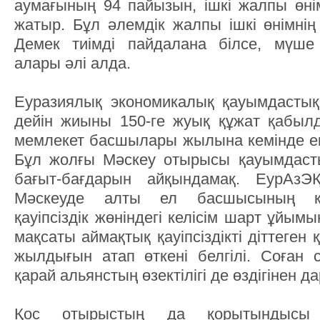
аумағының 94 пайызын, ішкі жалпы өні
жатыр. Бұл әлемдік жалпы ішкі өнімнің
Демек тиімді пайдалана білсе, мүше 
алары әлі алда.
Еуразиялық экономикалық қауымдастық
дейін жиыны 150-ге жуық құжат қабыл
мемлекет басшылары жылына кемінде екі
Бұл жолғы Мәскеу отырысы қауымдас
бағыт-бағдарын айқындамақ. ЕурАзЭ
Мәскеуде алты ел басшысының қ
қауіпсіздік жөніндегі келісім шарт ұйым
мақсаты аймақтық қауіпсіздікті діттеген
жылдығын атап өткені белгілі. Соған 
қарай альянстың өзектілігі де өздігінен да
Қос отырыстың да қорытындысы