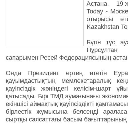
Астана. 19-
Today - Мәск
отырысы өт
Kazakhstan Tod
Бүгін түс а
Нұрсұлтан
сапарымен Ресей Федерациясының астана
Онда Президент ертең өтетін Еура
қауымдастықтың мемлекетаралық кең
қауіпсіздік жөніндегі келісім-шарт 
қатысады. Бірі ТМД аумағынағы экономи
екіншісі аймақтық қауіпсіздікті қамтамас
бірлестік жұмысына белсенді араласа
сыртқы саясаттағы басым бағыттарының б