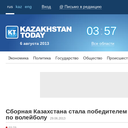
rus
kaz
eng
Вход
@ Письмо в редакцию
03
:
57
6 августа 2013
Все области
Экономика
Политика
Государство
Общество
Происшест
Сборная Казахстана стала победителем
по волейболу
29.06.2013
02:23