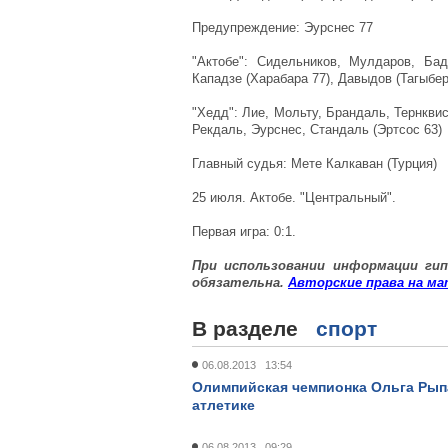
Предупреждение: Эурснес 77
"Актобе": Сидельников, Мулдаров, Бад
Кападзе (Харабара 77), Давыдов (Тагыберг
"Хедд": Лие, Мольту, Брандаль, Тернквис
Рекдаль, Эурснес, Стандаль (Эртсос 63)
Главный судья: Мете Калкаван (Турция)
25 июля. Актобе. "Центральный".
Первая игра: 0:1.
При использовании информации
гип
обязательна.
Авторские
права
на
ма
В разделе
спорт
06.08.2013 13:54
Олимпийская чемпионка Ольга Рыпа
атлетике
06.08.2013 09:29