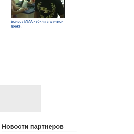
y
Бойцов ММА избили в уличной
Глава Казкосмоса послал на три
Круш
драке.
буквы журналиста.
Новости партнеров