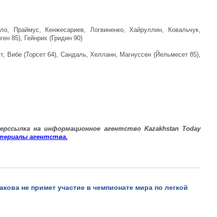
ло, Праймус, Кенжесариев, Логвиненко, Хайруллин, Ковальчук,
ен 85), Гейнрих (Гридин 90)
т, Вибе (Торсет 64), Сандаль, Хелланн, Магнуссен (Йельмесет 85),
ер
ссылка на информационное агентство
Kazakhstan Today
териалы
агентства
.
кова не примет участие в чемпионате мира по легкой