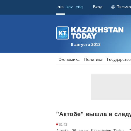
rus
kaz
eng
Вход
@ Письмо
6 августа 2013
Экономика
Политика
Государство
"Актобе" вышла в сле
01:43
Актобе. 26 июля. Kazakhstan Today -