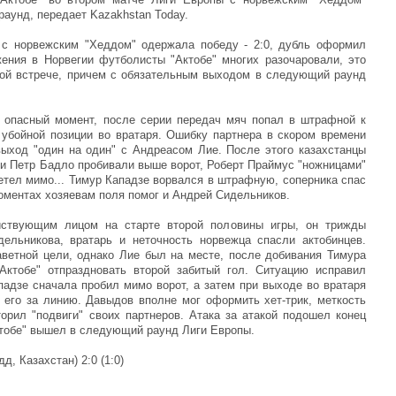
аунд, передает Kazakhstan Today.
 с норвежским "Хеддом" одержала победу - 2:0, дубль оформил
ения в Норвегии футболисты "Актобе" многих разочаровали, это
ной встрече, причем с обязательным выходом в следующий раунд
а опасный момент, после серии передач мяч попал в штрафной к
 убойной позиции во вратаря. Ошибку партнера в скором времени
ыход "один на один" с Андреасом Лие. После этого казахстанцы
 и Петр Бадло пробивали выше ворот, Роберт Праймус "ножницами"
етел мимо... Тимур Кападзе ворвался в штрафную, соперника спас
моментах хозяевам поля помог и Андрей Сидельников.
ствующим лицом на старте второй половины игры, он трижды
ельникова, вратарь и неточность норвежца спасли актобинцев.
ветной цели, однако Лие был на месте, после добивания Тимура
Актобе" отпраздновать второй забитый гол. Ситуацию исправил
падзе сначала пробил мимо ворот, а затем при выходе во вратаря
л его за линию. Давыдов вполне мог оформить хет-трик, меткость
рил "подвиги" своих партнеров. Атака за атакой подошел конец
ктобе" вышел в следующий раунд Лиги Европы.
д, Казахстан) 2:0 (1:0)