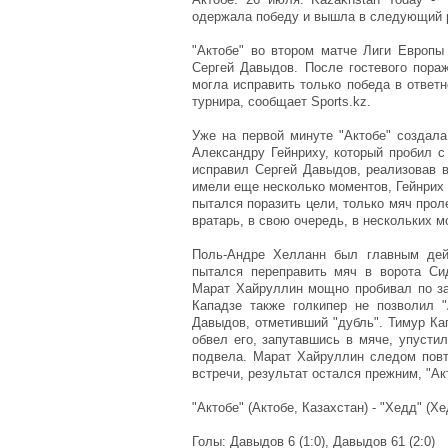
одержала победу и вышла в следующий р
"Актобе" во втором матче Лиги Европы
Сергей Давыдов. После гостевого пораж
могла исправить только победа в ответ
турнира, сообщает Sports.kz.
Уже на первой минуте "Актобе" создал
Александру Гейнриху, который пробил с
исправил Сергей Давыдов, реализовав в
имели еще несколько моментов, Гейнрих
пытался поразить цели, только мяч прол
вратарь, в свою очередь, в нескольких 
Поль-Андре Хелланн был главным дей
пытался переправить мяч в ворота Сид
Марат Хайруллин мощно пробивал по за
Кападзе также голкипер не позволил "
Давыдов, отметивший "дубль". Тимур Ка
обвел его, запутавшись в мяче, упусти
подвела. Марат Хайруллин следом повто
встречи, результат остался прежним, "А
"Актобе" (Актобе, Казахстан) - "Хедд" (Хед
Голы: Давыдов 6 (1:0), Давыдов 61 (2:0)