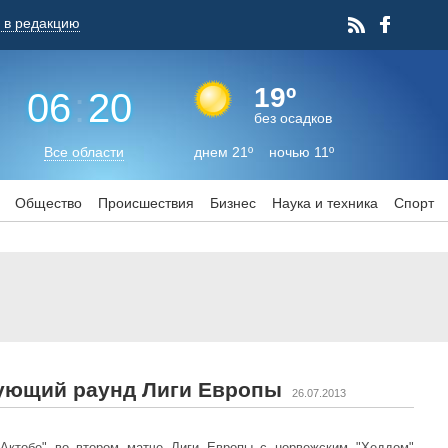
 в редакцию
19º
06
:
20
без осадков
Все области
днем 21º ночью 11º
Общество
Происшествия
Бизнес
Наука и техника
Спорт
дующий раунд Лиги Европы
26.07.2013
 "Актобе" во втором матче Лиги Европы с норвежским "Хеддом"