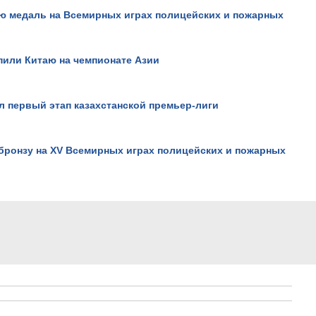
ую медаль на Всемирных играх полицейских и пожарных
Интервью Kazakhstan Toda
пили Китаю на чемпионате Азии
участницы Miss World 2011
Жанны Жумалиевой..
 первый этап казахстанской премьер-лиги
бронзу на XV Всемирных играх полицейских и пожарных