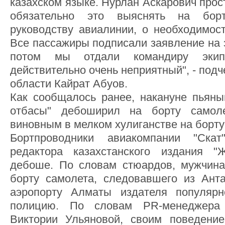
казахском языке. Нурлан Аскарович прос
обязательно это выяснять на бор
руководству авиалинии, о необходимост
Все пассажиры подписали заявление на э
потом мы отдали командиру экип
действительно очень неприятный", - под
области Кайрат Абуов.
Как сообщалось ранее, накануне пьян
отбасы" дебоширил на борту самоле
виновным в мелком хулиганстве на борту
Бортпроводники авиакомпании "Скат
редактора казахстанского издания 
дебоше. По словам стюардов, мужчина
борту самолета, следовавшего из Ант
аэропорту Алматы издателя популяр
полицию. По словам PR-менеджера 
Виктории Ульяновой, своим поведен