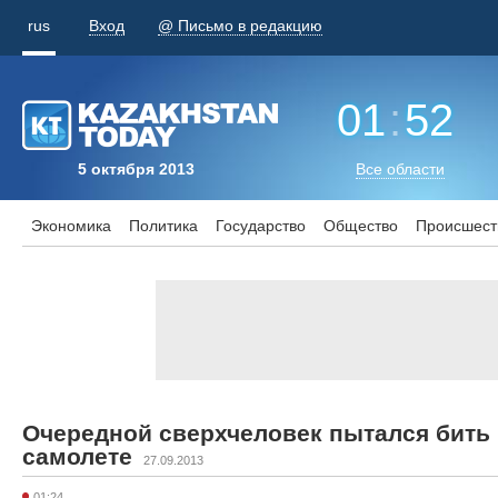
rus
Вход
@ Письмо в редакцию
01
:
52
5 октября 2013
Все области
Экономика
Политика
Государство
Общество
Происшест
Очередной сверхчеловек пытался бить 
самолете
27.09.2013
01:24