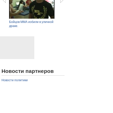
y
Бойцов ММА избили в уличной
Глава Казкосмоса послал на три
Круш
драке.
буквы журналиста.
Новости партнеров
Новости политики