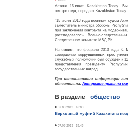
Астана. 16 июля. Kazakhstan Today - 
четыре года, передает Kazakhstan Today.
"15 июля 2013 года военным судом Акм
заместитель министра обороны Республи
при заключении контракта на модерниза
расследовалось Военно-следственн
Следственном комитете МВД РК.
Напомним, что феврале 2010 года К. М
совершение коррупционных преступлен
служебных полномочий был осужден к 11
представления президенту Республ
государственных наград.
При использовании информации
гип
обязательна.
Авторские
права
на
ма
В разделе
общество
07.08.2013 16:00
Верховный муфтий Казахстана поз
07.08.2013 15:43