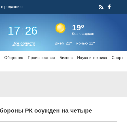
 в редакцию
19º
17
:
26
без осадков
Все области
днем 21º ночью 11º
Общество
Происшествия
Бизнес
Наука и техника
Спорт
бороны РК осужден на четыре