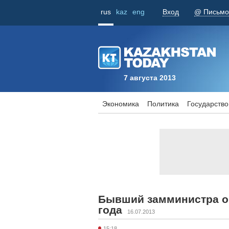
rus
kaz
eng
Вход
@ Письмо
7 августа 2013
Экономика
Политика
Государство
Бывший замминистра о
года
16.07.2013
15:18