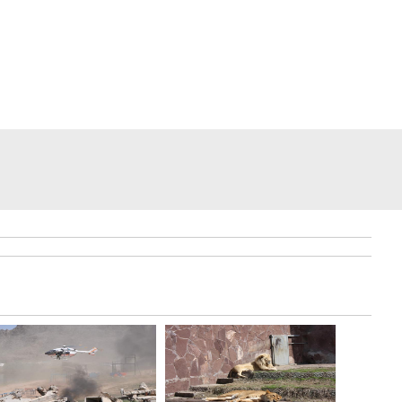
Интервью Kazakhstan Toda
участницы Miss World 2011
Жанны Жумалиевой..