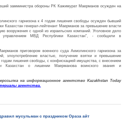
Бывший замминистра обороны РК Кажимурат Маерманов осужден на
олинского гарнизона к 4 годам лишения свободы осужден бывший
ки Казахстан генерал-лейтенант Маерманов за превышение власти
цию вооружения с одной из израильских компаний. Уголовное дело
ым управлением МВД Республики Казахстан", - сообщили в
аерманов приговором военного суда Акмолинского гарнизона за
ий, злоупотребление властью, получение взятки и превышение
 годам лишения свободы, с конфискацией имущества, с внесением
ики Казахстан о лишении Маерманова воинского звания и
ер
ссылка на информационное агентство
Kazakhstan Today
териалы
агентства
.
дравил мусульман с праздником Ораза айт