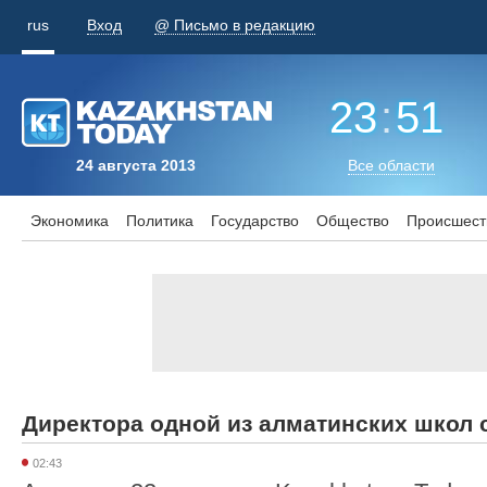
rus
Вход
@ Письмо в редакцию
23
:
51
24 августа 2013
Все области
Экономика
Политика
Государство
Общество
Происшест
Директора одной из алматинских школ с
02:43