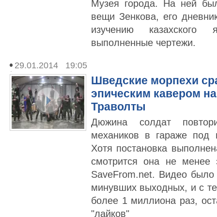
Музея города. На ней бы
вещи Зенкова, его дневни
изучению казахского я
выполненные чертежи.
29.01.2014 19:05
Шведские морпехи ср
эпическим кавером на
Траволты
Дюжина солдат повтор
механиков в гараже под п
Хотя постановка выполнен
смотрится она не менее 
SaveFrom.net. Видео было
минувших выходных, и с те
более 1 миллиона раз, ос
"лайков"