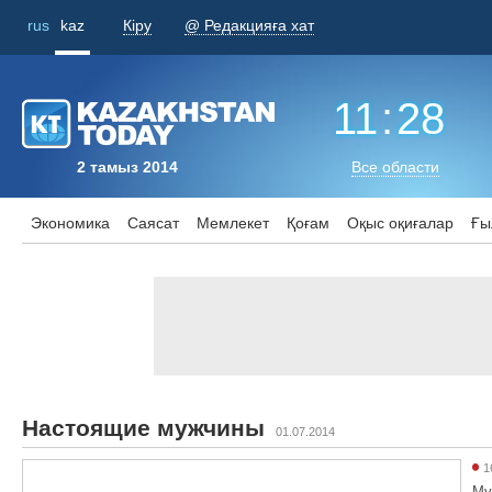
rus
kaz
Кіру
@ Редакцияға хат
11
:
28
2 тамыз 2014
Все области
Экономика
Саясат
Мемлекет
Қоғам
Оқыс оқиғалар
Ғы
Настоящие мужчины
01.07.2014
1
Му