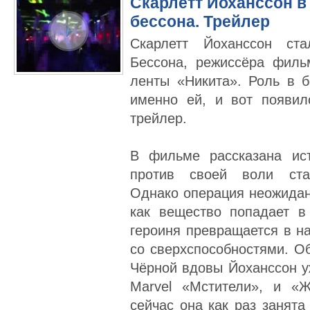
Cкарлетт Йоханссон в
бессона. Трейлер
Скарлетт Йоханссон ст
Бессона, режиссёра филь
ленты «Никита». Роль в 
именно ей, и вот появи
трейлер.
В фильме рассказана ис
против своей воли стан
Однако операция неожидан
как вещество попадает в
героиня превращается в 
со сверхспособностями. О
Чёрной вдовы Йоханссон у
Marvel «Мстители», и «
сейчас она как раз занята