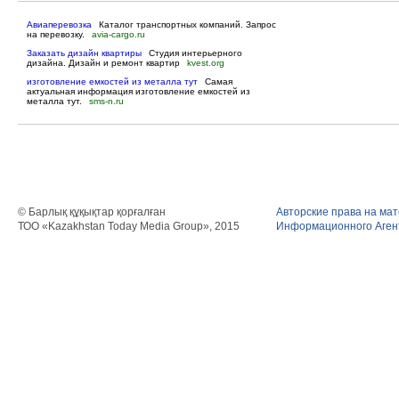
Авиаперевозка
Каталог транспортных компаний. Запрос
на перевозку.
avia-cargo.ru
Заказать дизайн квартиры
Студия интерьерного
дизайна. Дизайн и ремонт квартир
kvest.org
изготовление емкостей из металла тут
Самая
актуальная информация изготовление емкостей из
металла тут.
sms-n.ru
© Барлық құқықтар қорғалған
Авторские права на ма
ТОО «Kazakhstan Today Media Group», 2015
Информационного Агент