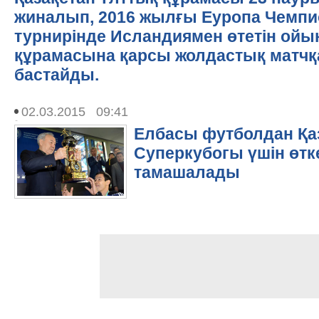
жиналып, 2016 жылғы Еуропа Чемпи
турнирінде Исландиямен өтетін ойы
құрамасына қарсы жолдастық матч
бастайды.
02.03.2015 09:41
Елбасы футболдан Қа
Суперкубогы үшін өт
тамашалады