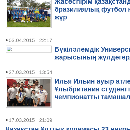
Жасөспірім қазақстан
бразилиялық футбол 
жүр
03.04.2015 22:17
Бүкіләлемдік Универс
жарысыныӊ жүлдегер
27.03.2015 13:54
Илья Ильин ауыр атл
Ұлыбритания студент
чемпионатты тамаша
17.03.2015 21:09
Қазақстан Ұлттық құрамасы 23 наур