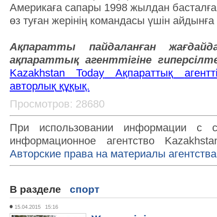
Америкаға сапары 1998 жылдан басталған
өз туған жерінің командасы үшін айдынғ
Ақпаратты пайдаланған жағда
ақпараттық агенттігіне
гипер
сілт
Kazakhstan Today
Ақпараттық
агентті
авторлық
құқық.
Просмотров: 28680
При использовании информации с с
информационное агентство Kazakhsta
Авторские права на материалы агентства
В разделе
спорт
15.04.2015 15:16