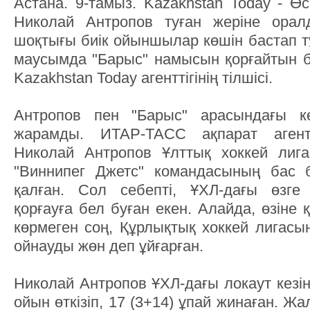
Астана. 9-тамыз. Kazakhstan Today - Өс
Николай Антропов туған жеріне оралд
шоқтығы биік ойыншылар көшін бастап т
маусымда "Барыс" намысын қорғайтын 
Kazakhstan Today агенттігінің тілшісі.
Антропов пен "Барыс" арасындағы ке
жарамды. ИТАР-ТАСС ақпарат агентт
Николай Антропов Ұлттық хоккей лига
"Виннипег Джетс" командасының бас б
қалған. Сол себепті, ҰХЛ-дағы өзг
қорғауға бел буған екен. Алайда, өзіне
көрмеген соң, Құрлықтық хоккей лигасы
ойнауды жөн деп ұйғарған.
Николай Антропов ҰХЛ-дағы локаут кезі
ойын өткізіп, 17 (3+14) ұпай жинаған. 