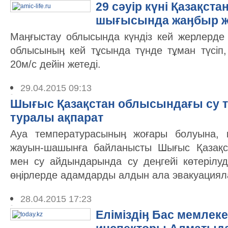
29 сәуір күні Қазақст
шығысында жаӊбыр 
Маӊғыстау облысында күндіз кей жерлерде
облысыныӊ кей тұсында түнде тұман түсіп
20м/с дейін жетеді.
29.04.2015 09:13
Шығыс Қазақстан облысындағы су 
туралы ақпарат
Ауа температурасыныӊ жоғары болуына, 
жауын-шашынға байланысты Шығыс Қазақс
мен су айдындарында су деӊгейі көтерілуд
өӊірлерде адамдарды алдын ала эвакуацияла
28.04.2015 17:23
Еліміздіӊ Бас мемлеке