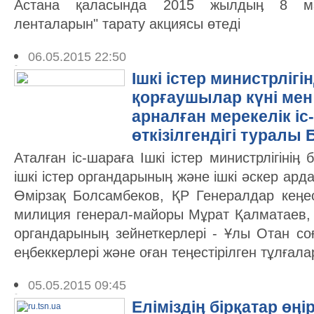
Астана қаласында 2015 жылдыӊ 8 ма
ленталарын" тарату акциясы өтеді
06.05.2015 22:50
Ішкі істер министрлігі
қорғаушылар күні мен
арналған мерекелік і
өткізілгендігі туралы 
Аталған іс-шараға Ішкі істер министрлігіні
ішкі істер органдарыныӊ және ішкі әскер арда
Өмірзақ Болсамбеков, ҚР Генералдар кеӊ
милиция генерал-майоры Мұрат Қалматаев, іш
органдарыныӊ зейнеткерлері - Ұлы Отан со
еӊбеккерлері және оған теӊестірілген тұлғала
05.05.2015 09:45
Еліміздіӊ бірқатар өӊі