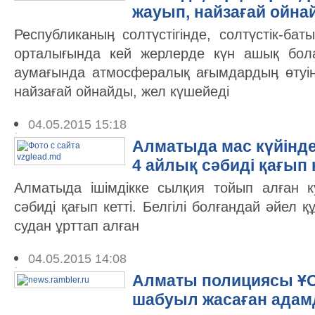
жауып, найзағай ойн
Республиканыӊ солтүстігінде, солтүстік-б
орталығында кей жерлерде күн ашық бола
аумағында атмосфералық ағымдардыӊ өтуін
найзағай ойнайды, жел күшейеді
04.05.2015 15:18
Алматыда мас күйінде
4 айлық сәбиді қағып 
Алматыда ішімдікке сылқия тойып алған к
сәбиді қағып кетті. Белгілі болғандай әйел
судан ұрттап алған
04.05.2015 14:08
Алматы полициясы ҰО
шабуыл жасаған адам