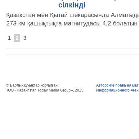
сілкінді
Қазақстан мен Қытай шекарасында Алматыда
273 км қашықтықта магнитудасы 4,2 болатын же
1
2
3
© Барлық құқықтар қорғалған
Авторские права на ма
ТОО «Kazakhstan Today Media Group», 2015
Информационного Агент