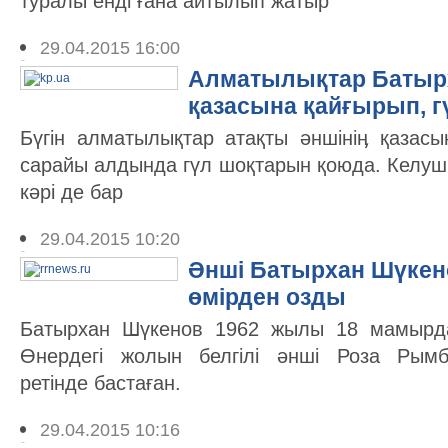
туралы енді ғана айтылып жатыр
29.04.2015 16:00
Алматылықтар Батыр
қазасына қайғырып, 
Бүгін алматылықтар атақты әншініӊ қазасы
сарайы алдында гүл шоқтарын қоюда. Келуші
кәрі де бар
29.04.2015 10:20
Әнші Батырхан Шүкен
өмірден озды
Батырхан Шүкенов 1962 жылы 18 мамырда
Өнердегі жолын белгілі әнші Роза Рым
ретінде бастаған.
29.04.2015 10:16