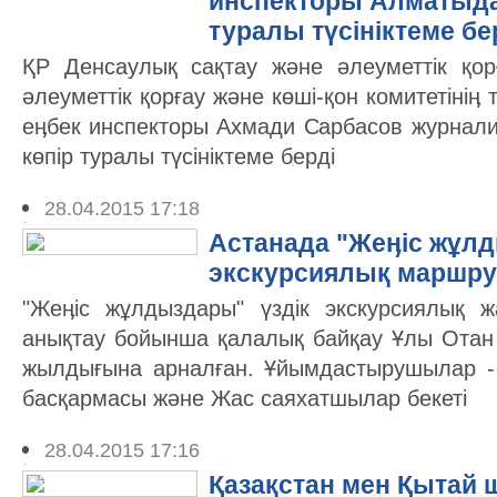
инспекторы Алматыда 
туралы түсініктеме бе
ҚР Денсаулық сақтау және әлеуметтік қорғ
әлеуметтік қорғау және көші-қон комитетініӊ 
еӊбек инспекторы Ахмади Сарбасов журнали
көпір туралы түсініктеме берді
28.04.2015 17:18
Астанада "Жеӊіс жұлд
экскурсиялық маршру
"Жеӊіс жұлдыздары" үздік экскурсиялық 
анықтау бойынша қалалық байқау Ұлы Отан 
жылдығына арналған. Ұйымдастырушылар -
басқармасы және Жас саяхатшылар бекеті
28.04.2015 17:16
Қазақстан мен Қытай