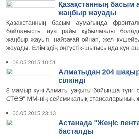
Қазақстанныӊ басым 
жаӊбыр жауады
Қазақстанныӊ басым аумағында фронтал
байланысты ауа райы құбылмалы болад
жаӊбыр жауып, найзағай ойнап, жел күшейе
жауады. Еліміздіӊ оӊтүстік-шығысында күн 
08.05.2015 10:51
Алматыдан 204 шақы
сілкінді
8 мамыр күні Алматы уақыты бойынша түнгі с
СТӘЭ" ММ-ніӊ сейсмикалық стансаларыныӊ желі
06.05.2015 23:13
Астанада "Жеӊіс лен
басталды