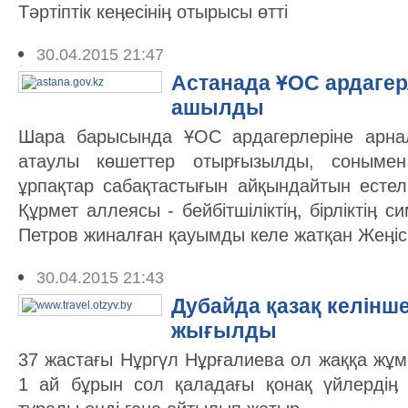
Тәртіптік кеӊесініӊ отырысы өтті
30.04.2015 21:47
Астанада ҰОС ардагер
ашылды
Шара барысында ҰОС ардагерлеріне арна
атаулы көшеттер отырғызылды, сонымен
ұрпақтар сабақтастығын айқындайтын естел
Құрмет аллеясы - бейбітшіліктіӊ, бірліктіӊ 
Петров жиналған қауымды келе жатқан Жеӊіс
30.04.2015 21:43
Дубайда қазақ келінш
жығылды
37 жастағы Нұргүл Нұрғалиева ол жаққа жұм
1 ай бұрын сол қаладағы қонақ үйлердіӊ 