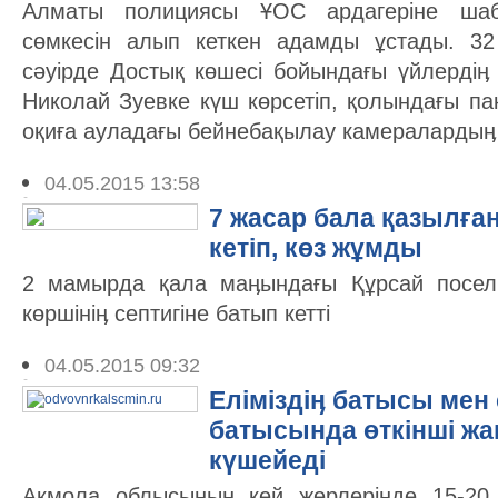
Алматы полициясы ҰОС ардагеріне шаб
сөмкесін алып кеткен адамды ұстады. 3
сәуірде Достық көшесі бойындағы үйлердіӊ
Николай Зуевке күш көрсетіп, қолындағы пак
оқиға ауладағы бейнебақылау камералардыӊ б
04.05.2015 13:58
7 жасар бала қазылға
кетіп, көз жұмды
2 мамырда қала маӊындағы Құрсай поселк
көршініӊ септигіне батып кетті
04.05.2015 09:32
Еліміздіӊ батысы мен 
батысында өткінші ж
күшейеді
Ақмола облысыныӊ кей жерлерінде 15-20