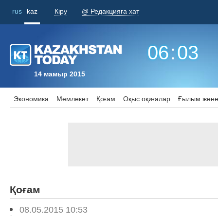
rus
kaz
Кіру
@ Редакцияға хат
06
:
03
14 мамыр 2015
Экономика
Мемлекет
Қоғам
Оқыс оқиғалар
Ғылым және
Қоғам
08.05.2015 10:53