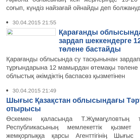
соғып, күндіз найзағай ойнайды деп болжану
30.04.2015 21:55
Қарағанды облысында
зардап шеккендерге 
төлене бастайды
Қарағанды облысында су тасқынынан зардап
тұрғындарына 12 мамырдан өтемақы төлене 
облыстық әкімдіктіӊ баспасөз қызметінен
30.04.2015 21:49
Шығыс Қазақстан облысындағы Тәрті
отырысы
Өскемен қаласында Т.Жұмағұловтыӊ т
Республикасыныӊ мемлекеттік қызмет 
жемқорлыққа қарсы Агенттігініӊ Шығыс 