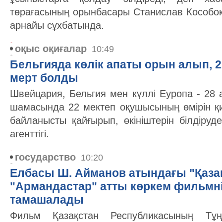
төрағасының орынбасары Станислав Кособок
арнайы сұхбатында.
оқыс оқиғалар
10:49
Бельгияда көлік апаты орын алып, 
мерт болды
Швейцария, Бельгия мен күллі Еуропа - 28 
шамасында 22 мектеп оқушысының өмірін қ
байланысты қайғырып, өкініштерін білдіру
агенттігі.
государство
10:20
Елбасы Ш. Айманов атындағы "Қаза
"Армандастар" атты көркем фильмн
тамашалады
Фильм Қазақстан Республикасының Тұң