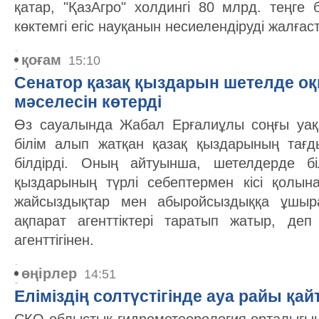
қатар, "ҚазАгро" холдингі 80 млрд. теңге 
көктемгі егіс науқанын несиелендіруді жалға
қоғам
15:10
Сенатор қазақ қыздарын шетелде о
мәселесін көтерді
Өз сауалында Жабал Ерғалиұлы соңғы уақ
білім алып жатқан қазақ қыздарының тағ
білдірді. Оның айтуынша, шетелдерде б
қыздарының түрлі себептермен кісі қолын
жайсыздықтар мен абыройсыздыққа ұшыр
ақпарат агенттіктері таратып жатыр, де
агенттігінен.
өңірлер
14:51
Еліміздің солтүстігінде ауа райы қа