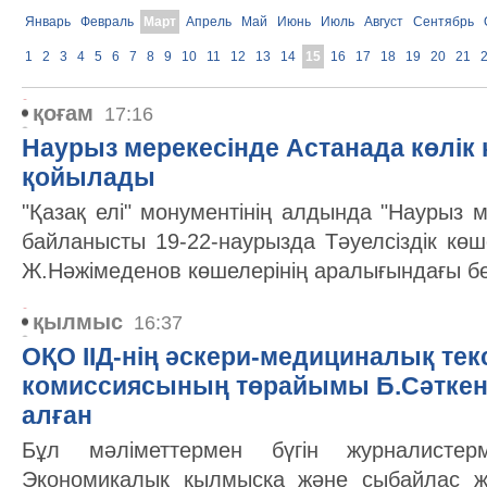
Январь
Февраль
Март
Апрель
Май
Июнь
Июль
Август
Сентябрь
1
2
3
4
5
6
7
8
9
10
11
12
13
14
15
16
17
18
19
20
21
қоғам
17:16
Наурыз мерекесінде Астанада көлік
қойылады
"Қазақ елі" монументінің алдында "Наурыз м
байланысты 19-22-наурызда Тәуелсіздік көш
Ж.Нәжімеденов көшелерінің аралығындағы бө
қылмыс
16:37
ОҚО ІІД-нің әскери-медициналық тек
комиссиясының төрайымы Б.Сәткено
алған
Бұл мәліметтермен бүгін журналистер
Экономикалық қылмысқа және сыбайлас ж