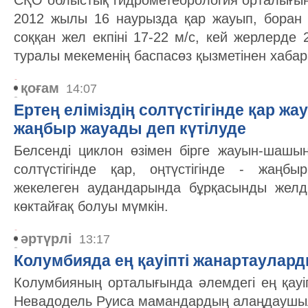
СҚО облыстық гидрометеорология орталығын
2012 жылы 16 наурызда қар жауып, боран с
соққан жел екпіні 17-22 м/с, кей жерлерде 
туралы мекеменің баспасөз қызметінен хаба
қоғам
14:07
Ертең еліміздің солтүстігінде қар жа
жаңбыр жауады деп күтілуде
Белсенді циклон өзімен бірге жауын-шашын
солтүстігінде қар, оңтүстігінде - жаңб
жекелеген аудандарында бұрқасынды желдің
көктайғақ болуы мүмкін.
әртүрлі
13:17
Колумбияда ең қауіпті жанартаулард
Колумбияның орталығында әлемдегі ең қауіп
Невадодель Руиса мамандардың алаңдаушыл