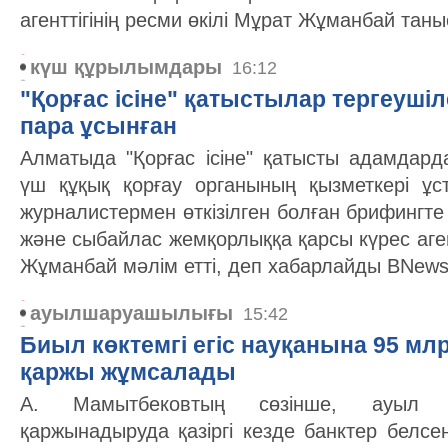
агенттігінің ресми өкілі Мұрат Жұманбай тан
күш құрылымдары
16:12
"Қорғас ісіне" қатыстылар тергеуші
пара ұсынған
Алматыда "Қорғас ісіне" қатысты адамдар
үш құқық қорғау органының қызметкері ұс
журналистермен өткізілген болған брифинг
және сыбайлас жемқорлыққа қарсы күрес агент
Жұманбай мәлім етті, деп хабарлайды BNews.k
ауылшаруашылығы
15:42
Биыл көктемгі егіс науқанына 95 млр
қаржы жұмсалады
А. Мамытбековтың сөзінше, ауыл 
қаржынадыруда қазіргі кезде банктер белсе