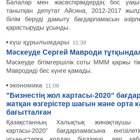
Балалар мен жасөспірімдердің бос уақ
танытқан депутат Айсина, 2012-2017 жыл
білім беруді дамыту бағдарламасын әзірле
қарастыруды ұсынды.
күш құрылымдары
11:39
Мәскеуде Сергей Мавроди тұтқынд
Мәскеуде бітімгершілік соты МММ қаржы т
Мавродиді бес күнге қамады.
экономика
11:08
"Бизнестің жол картасы-2020" бағда
жатқан өзгерістер шағын және орта к
бағытталған
Қазақстанның Халықтық жинақтаушы 
картасы-2020" бағдарламасына енгізілет
ұсыныстарға қолдау білдіреді, деп ха