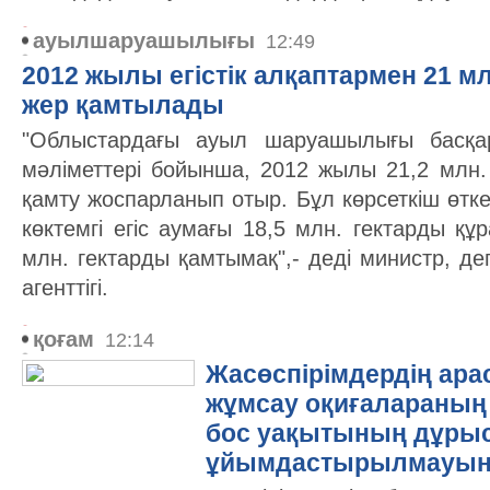
ауылшаруашылығы
12:49
2012 жылы егістік алқаптармен 21 мл
жер қамтылады
"Облыстардағы ауыл шаруашылығы басқ
мәліметтері бойынша, 2012 жылы 21,2 млн. 
қамту жоспарланып отыр. Бұл көрсеткіш өтк
көктемгі егіс аумағы 18,5 млн. гектарды құр
млн. гектарды қамтымақ",- деді министр, д
агенттігі.
қоғам
12:14
Жасөспірімдердің арас
жұмсау оқиғалараның
бос уақытының дұры
ұйымдастырылмауын