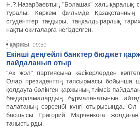
Н.?.Назарбаевтың "Болашақ" халықаралық с
туралы. Көркем фильмде Қазақстанның б
студенттер тағдыры, таңқалдырарлық тарих
нақты оқиғаларға негізделген.
қаржы
09:59
Екінші деңгейлі банктер бюджет қар
пайдаланып отыр
"Ақ жол" партиясына кәсікерлерден көптег
Олар президенттің тапсырмасы бойынша ш
қолдауға бөлінген қаржының тиімсіз пайдала
бағдарламалардың бұрмаланатынын айтад
палатаның сәрсенбі күнгі отырысында. Ол 
басшысы Григорий Марченкоға жолдаған
таныстырды.