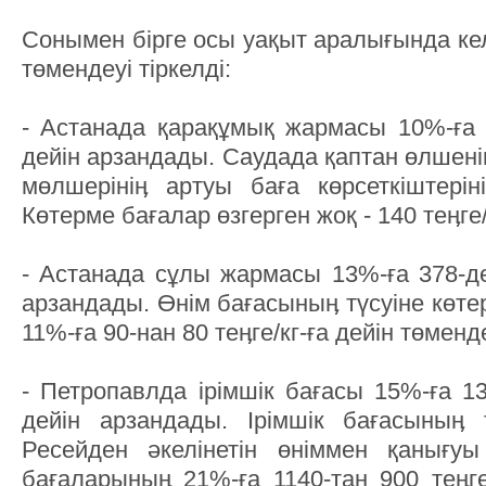
Сонымен бірге осы уақыт аралығында ке
төмендеуі тіркелді:
- Астанада қарақұмық жармасы 10%-ға 2
дейін арзандады. Саудада қаптан өлшені
мөлшерініӊ артуы баға көрсеткіштеріні
Көтерме бағалар өзгерген жоқ - 140 теӊге/
- Астанада сұлы жармасы 13%-ға 378-ден
арзандады. Өнім бағасыныӊ түсуіне көт
11%-ға 90-нан 80 теӊге/кг-ға дейін төмен
- Петропавлда ірімшік бағасы 15%-ға 13
дейін арзандады. Ірімшік бағасыныӊ 
Ресейден әкелінетін өніммен қанығу
бағаларыныӊ 21%-ға 1140-тан 900 теӊге