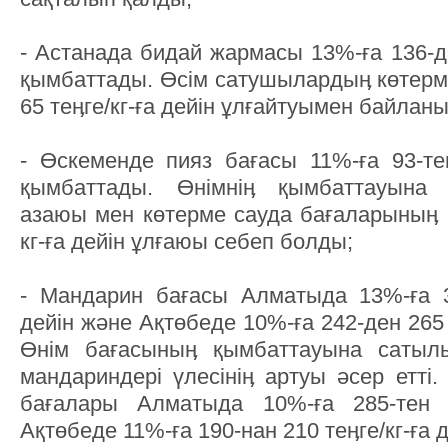
- Астанада бидай жармасы 13%-ға 136-да
қымбаттады. Өсім сатушылардыӊ көтерме
65 теӊге/кг-ға дейін ұлғайтуымен байлан
- Өскеменде пияз бағасы 11%-ға 93-тен
қымбаттады. Өнімніӊ қымбаттауына ж
азаюы мен көтерме сауда бағаларыныӊ 1
кг-ға дейін ұлғаюы себеп болды;
- Мандарин бағасы Алматыда 13%-ға 32
дейін және Ақтөбеде 10%-ға 242-ден 265 т
Өнім бағасыныӊ қымбаттауына сатыл
мандариндері үлесініӊ артуы әсер етті.
бағалары Алматыда 10%-ға 285-тен 31
Ақтөбеде 11%-ға 190-нан 210 теӊге/кг-ға 