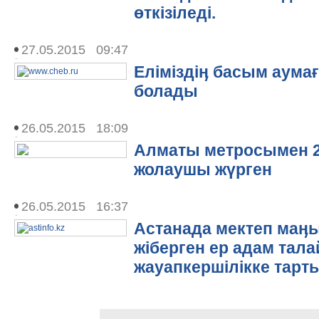
өткізіледі.
27.05.2015 09:47
Еліміздіӊ басым аума
болады
26.05.2015 18:09
Алматы метросымен 2
жолаушы жүрген
26.05.2015 16:37
Астанада мектеп маӊы
жіберген ер адам тала
жауапкершілікке тартыл