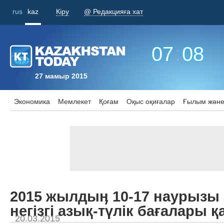
rus
kaz
Кіру
@ Редакцияға хат
07
:
08
27 мамыр 2015
Экономика
Мемлекет
Қоғам
Оқыс оқиғалар
Ғылым және
2015 жылдыӊ 10-17 наурызы
негізгі азық-түлік бағалары қ
20.03.2015