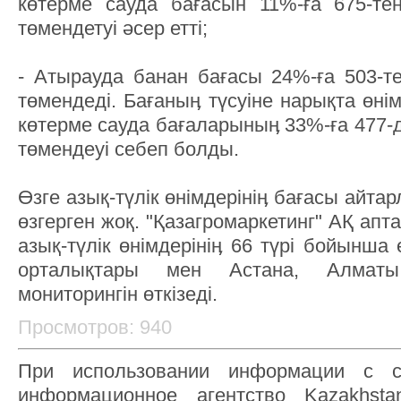
көтерме сауда бағасын 11%-ға 675-тен 
төмендетуі әсер етті;
- Атырауда банан бағасы 24%-ға 503-тен
төмендеді. Бағаныӊ түсуіне нарықта өні
көтерме сауда бағаларыныӊ 33%-ға 477-де
төмендеуі себеп болды.
Өзге азық-түлік өнімдерініӊ бағасы айта
өзгерген жоқ. "Қазагромаркетинг" АҚ апта
азық-түлік өнімдерініӊ 66 түрі бойынша
орталықтары мен Астана, Алматы
мониторингін өткізеді.
Просмотров: 940
При использовании информации с с
информационное агентство Kazakhsta