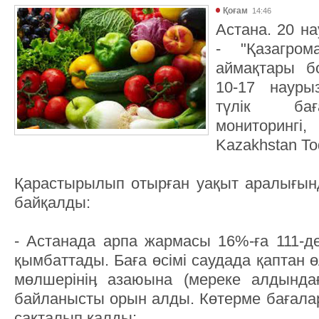
Қоғам
14:46
Астана. 20 на
- "Қазагром
аймақтары 
10-17 науры
түлік бағ
мониторинг
Kazakhstan Tod
Қарастырылып отырған уақыт аралығында
байқалды:
- Астанада арпа жармасы 16%-ға 111-ден
қымбаттады. Баға өсімі саудада қаптан 
мөлшерініӊ азаюына (мереке алдында
байланысты орын алды. Көтерме бағалар 
сақталып қалды;