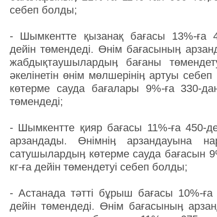
себеп болды;
- Шымкентте қызанақ бағасы 13%-ға 40
дейін төмендеді. Өнім бағасыныӊ арза
жабдықтаушылардыӊ бағаны төмендет
әкелінетін өнім мөлшерініӊ артуы себеп
көтерме сауда бағалары 9%-ға 330-дан 
төмендеді;
- Шымкентте қияр бағасы 11%-ға 450-ден
арзандады. Өнімніӊ арзандауына н
сатушылардыӊ көтерме сауда бағасын 9%
кг-ға дейін төмендетуі себеп болды;
- Астанада тәтті бұрыш бағасы 10%-ға 8
дейін төмендеді. Өнім бағасыныӊ арз