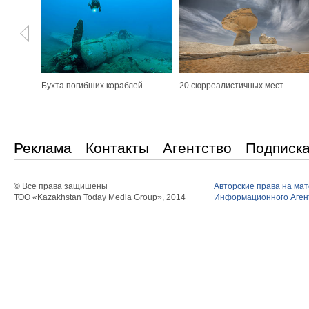
Бухта погибших кораблей
20 сюрреалистичных мест
Реклама
Контакты
Агентство
Подписк
© Все права защишены
Авторские права на ма
ТОО «Kazakhstan Today Media Group», 2014
Информационного Агент