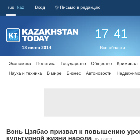
rus
kaz
Вход
@ Письмо в редакцию
17
:
41
18 июля 2014
Все области
Экономика
Политика
Государство
Общество
Криминал
Наука и техника
В мире
Бизнес
Aвтоновости
Недвижимо
Вэнь Цзябао призвал к повышению уро
культурной жизни народа
05.03.2013