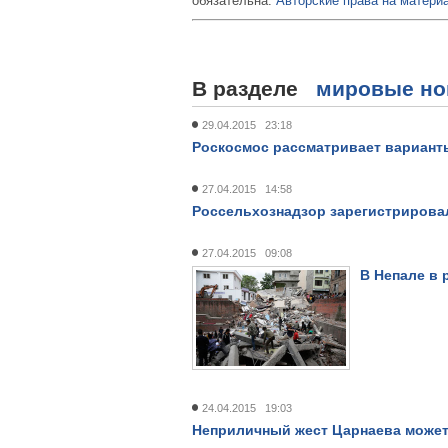
обязательна.
Авторские права на материа
В разделе
мировые но
29.04.2015 23:18
Роскосмос рассматривает варианты
27.04.2015 14:58
Россельхознадзор зарегистрировал
27.04.2015 09:08
В Непале в 
24.04.2015 19:03
Неприличный жест Царнаева может