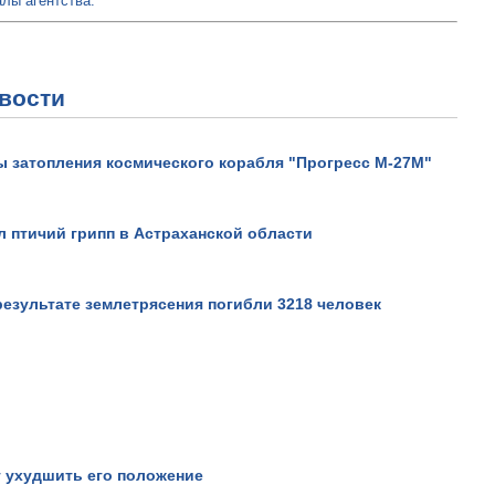
лы агентства.
вости
Интервью заместителя
председателя Правления
Евразийского банка развит
 затопления космического корабля "Прогресс М-27М"
Просмотров: 29292
 птичий грипп в Астраханской области
результате землетрясения погибли 3218 человек
 ухудшить его положение