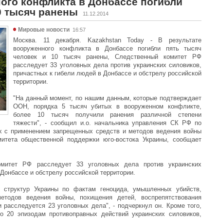
ного конфликта в Донбассе погибли
0 тысяч ранены
11.12.2014
Мировые новости
16:57
Москва. 11 декабря. Kazakhstan Today - В результате
вооруженного конфликта в Донбассе погибли пять тысяч
человек и 10 тысяч ранены, Следственный комитет РФ
расследует 33 уголовных дела против украинских силовиков,
причастных к гибели людей в Донбассе и обстрелу российской
территории.
"На данный момент, по нашим данным, которые подтверждает
ООН, порядка 5 тысяч убитых в вооруженном конфликте,
более 10 тысяч получили ранения различной степени
тяжести", - сообщил и.о. начальника управления СК РФ по
х с применением запрещенных средств и методов ведения войны
итета общественной поддержки юго-востока Украины, сообщает
митет РФ расследует 33 уголовных дела против украинских
 Донбассе и обстрелу российской территории.
 структур Украины по фактам геноцида, умышленных убийств,
етодов ведения войны, похищения детей, воспрепятствования
 расследуется 23 уголовных дела", - подчеркнул он. Кроме того,
о 20 эпизодам противоправных действий украинских силовиков,