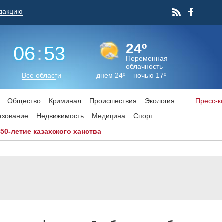
дакцию
24º
06
:
53
Переменная
облачность
Все области
днем 24º ночью 17º
Общество
Криминал
Происшествия
Экология
Пресс-
азование
Недвижимость
Медицина
Спорт
550-летие казахского ханства