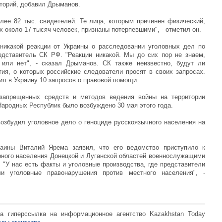
иторий, добавил Дрыманов.
ее 82 тыс. свидетелей. Те лица, которым причинен физический,
 около 17 тысяч человек, признаны потерпевшими", - отметил он.
никакой реакции от Украины о расследовании уголовных дел по
едставитель СК РФ. "Реакции никакой. Мы до сих пор не знаем,
или нет", - сказал Дрыманов. СК также неизвестно, будут ли
ия, о которых российские следователи просят в своих запросах.
л в Украину 10 запросов о правовой помощи.
запрещенных средств и методов ведения войны на территории
ародных Республик было возбуждено 30 мая этого года.
озбудил уголовное дело о геноциде русскоязычного населения на
раины Виталий Ярема заявил, что его ведомство приступило к
ного населения Донецкой и Луганской областей военнослужащими
 "У нас есть факты и уголовные производства, где представители
ли уголовные правонарушения против местного населения", -
а гиперссылка на информационное агентство Kazakhstan Today