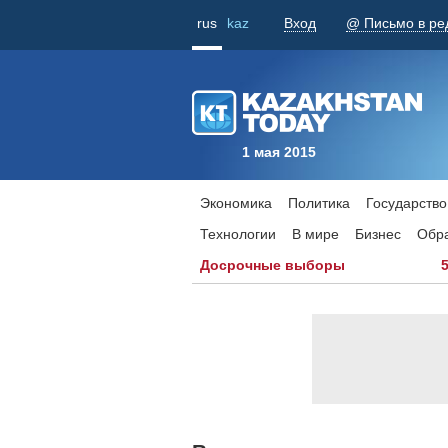
rus
kaz
Вход
@ Письмо в ре
1 мая 2015
Экономика
Политика
Государство
Технологии
В мире
Бизнес
Обр
Досрочные выборы