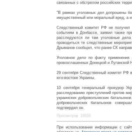
связанных с обстрелом российских терр
"В рамках уголовных дел допрошены бол
имущественный или моральный вред, а их
Следственный комитет РФ не получил 
событиям в Донбассе, заявил также пр
расследуются ли там уголовные дела 
проводиться те следственные мероприят
Дрыманов сообщил, что ранее СК направи
Уголовное дело по факту применения 
провозглашенных Донецкой и Луганской Н
29 сентября Следственный комитет РФ в
юго-востоке Украины.
10 сентября генеральный прокурор Ук
расследованию преступлений против мир
украинских добровольческих батальонов.
добровольческих батальонов соверша
подтвердил он.
Просмотров: 18555
При использовании информации с сайт