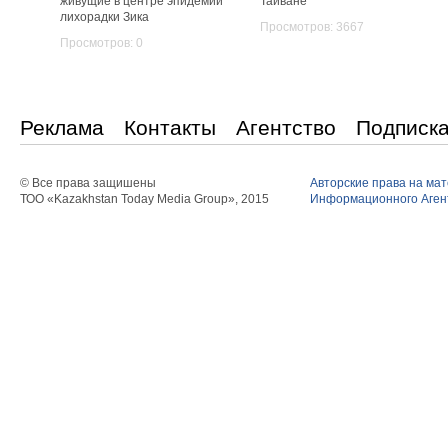
живущие в центре эпидемии
Тайване
лихорадки Зика
Просмотров: 3667
Просмотров: 0
Реклама
Контакты
Агентство
Подписк
© Все права защишены
Авторские права на ма
ТОО «Kazakhstan Today Media Group», 2015
Информационного Агент