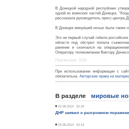
В Донецкой народной республике утвер
одной из воинских частей Донецка. "Когд
рассказала руководитель пресс-центра 
В Донецке минувшей ночью были также о
Это не первый случай гибели российских
области под обстрел попала съемочн
ранение и скончался на операционно
Оператору телекомпании Виктору Денисо
Просмотров: 3226
При использовании информации с сайт
обязательна.
Авторские права на материа
В разделе
мировые но
02.08.2014 02:18
ДНР заявил о разгромном поражени
02.08.2014 02:14