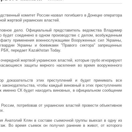
едственный комитет России назвал погибшего в Донецке оператора
ной жертвой украинских властей.
оловное дело. Официальный представитель ведомства Владимир
о будет соединено в одном производстве с делом, возбужденным
о факту применения военнослужащими Вооруженных сил Украины,
гвардии Украины и боевиками "Правого сектора" запрещенных
 РБК, передает Kazakhstan Today.
 очередной жертвой украинских властей, которые грубо игнорируют
касающиеся защиты мирного населения во время вооруженного
ор доказательств этих преступлений и будет принимать все
законодательства, чтобы каждый виновный в этих преступлениях
Как именно СК будет находить виновных, в официальном сообщении
России, потребовав от украинских властей провести объективное
ых.
ня Анатолий Клян в составе съемочной группы выехал в одну из
таж. Во время съемок он получил ранение в живот, от которого