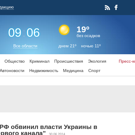
дакцию
19º
09
:
06
без осадков
Все области
днем 21º ночью 11º
Общество
Криминал
Происшествия
Экология
Пресс-
Aвтоновости
Недвижимость
Медицина
Спорт
РФ обвинил власти Украины в
ервого канала"
30.06.2014