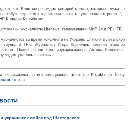
ждают, что Клян сопровождал матерей солдат, которые служат в
а автобус подъехал к территории части, оттуда начали стрелять", -
ДНР Клавдия Кульбацкая.
бстреляны журналисты Lifenews, телекомпании МИР 24 и РЕН ТВ.
 журналистов во время конфликта на Украине. 17 июня в Луганской
ая группа ВГТРК. Журналист Игорь Корнелюк получил тяжелое
м столе. Позже нашли тело звукорежиссера Антона Волошина.
ву чудом удалось спастись.
а гиперссылка на информационное агентство Kazakhstan Today
лы агентства.
вости
Пoртрeт Джеки Чана из па
для еды.
и украинских войск под Шахтерском