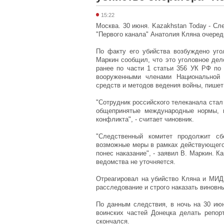
15:22
Москва. 30 июня. Kazakhstan Today - Сл
"Первого канала" Анатолия Кляна очеред
По факту его убийства возбуждено уг
Маркин сообщил, что это уголовное дел
ранее по части 1 статьи 356 УК РФ п
вооруженными членами Национальной 
средств и методов ведения войны, пишет
"Сотрудник российского телеканала стал
общепринятые международные нормы, 
конфликта", - считает чиновник.
"Следственный комитет продолжит сб
возможные меры в рамках действующего 
понес наказание", - заявил В. Маркин. 
ведомства не уточняется.
Отреагировал на убийство Кляна и МИД 
расследование и строго наказать виновн
По данным следствия, в ночь на 30 ию
воинских частей Донецка делать репор
скончался.