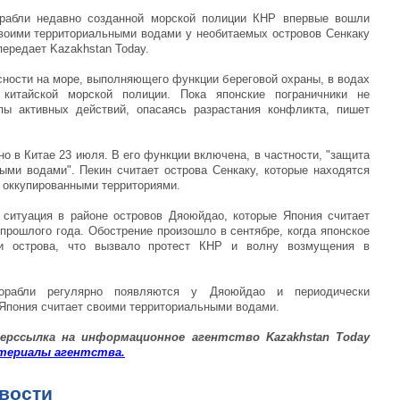
Корабли недавно созданной морской полиции КНР впервые вошли
 своими территориальными водами у необитаемых островов Сенкаку
передает Kazakhstan Today.
сности на море, выполняющего функции береговой охраны, в водах
китайской морской полиции. Пока японские пограничники не
пы активных действий, опасаясь разрастания конфликта, пишет
о в Китае 23 июля. В его функции включена, в частности, "защита
ыми водами". Пекин считает острова Сенкаку, которые находятся
 оккупированными территориями.
ситуация в районе островов Дяоюйдао, которые Япония считает
 прошлого года. Обострение произошло в сентябре, когда японское
эти острова, что вызвало протест КНР и волну возмущения в
орабли регулярно появляются у Дяоюйдао и периодически
 Япония считает своими территориальными водами.
ер
ссылка на информационное агентство
Kazakhstan Today
териалы
агентства
.
вости