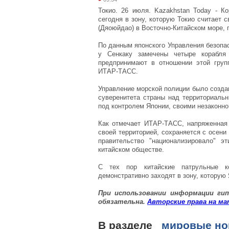
Токио. 26 июля. Kazakhstan Today - 
сегодня в зону, которую Токио считает
(Дяоюйдао) в Восточно-Китайском море, 
По данным японского Управления безопа
у Сенкаку замечены четыре корабля 
предпринимают в отношении этой груп
ИТАР-ТАСС.
Управление морской полиции было создан
суверенитета страны над территориальн
под контролем Японии, своими незаконно
Как отмечает ИТАР-ТАСС, напряженная 
своей территорией, сохраняется с осени
правительство "национализировало" 
китайском обществе.
С тех пор китайские патрульные к
демонстративно заходят в зону, которую
При использовании информации
гип
обязательна.
Авторские
права
на
ма
В разделе
мировые но