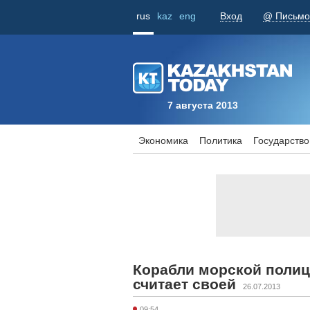
rus
kaz
eng
Вход
@ Письмо
7 августа 2013
Экономика
Политика
Государство
Корабли морской полиц
считает своей
26.07.2013
09:54