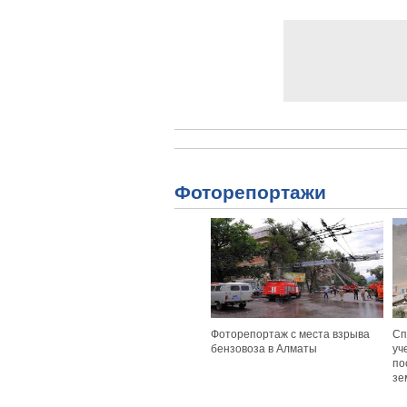
Фоторепортажи
Фоторепортаж с места взрыва
Сп
бензовоза в Алматы
уч
по
зе