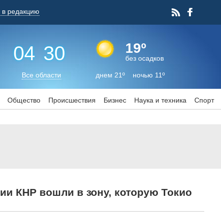
 в редакцию
19º
04
:
30
без осадков
Все области
днем 21º ночью 11º
Общество
Происшествия
Бизнес
Наука и техника
Спорт
ии КНР вошли в зону, которую Токио