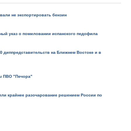
вали не экспортировать бензин
ный указ о помиловании испанского педофила
20 диппредставительств на Ближнем Востоке и в
Р.
ы ПВО "Печора"
ли крайнее разочарование решением России по