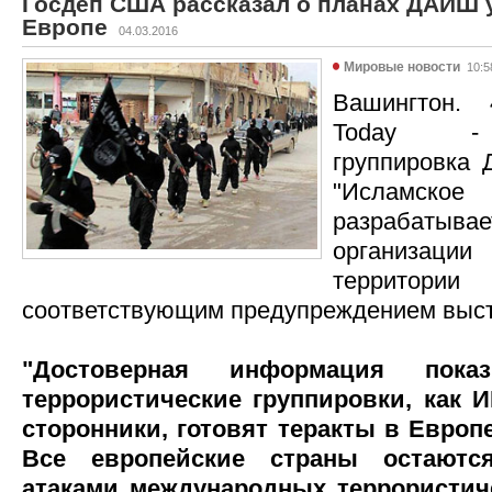
Госдеп США рассказал о планах ДАИШ у
Европе
04.03.2016
Мировые новости
10:5
Вашингтон. 
Today - 
группировка
"Исламск
разрабат
организаци
террито
соответствующим предупреждением выс
"Достоверная информация пока
террористические группировки, как И
сторонники, готовят теракты в Европ
Все европейские страны остаютс
атаками международных террористиче