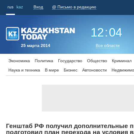
rus
kaz
Вход
@ Письмо в редакцию
12
:
04
25 марта 2014
Все области
Экономика
Политика
Государство
Общество
Криминал
Наука и техника
В мире
Бизнес
Aвтоновости
Недвижимо
Генштаб РФ получил дополнительные п
подготовил план перехода на условия 