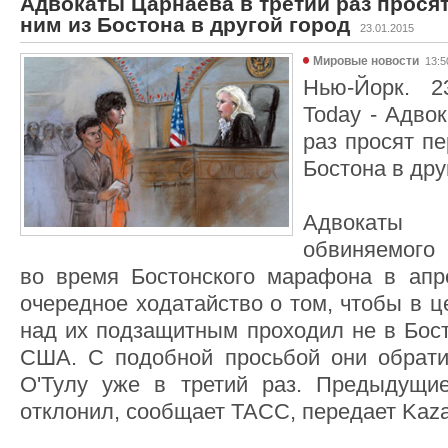
Адвокаты Царнаева в третий раз просят
ним из Бостона в другой город
23.01.2015
Мировые новости
13:5
Нью-Йорк. 2
Today - Адво
раз просят пе
Бостона в дру
Адвокаты 
обвиняемого
во время Бостонского марафона в апр
очередное ходатайство о том, чтобы в ц
над их подзащитным проходил не в Бост
США. С подобной просьбой они обрати
О'Тулу уже в третий раз. Предыдущи
отклонил, сообщает ТАСС, передает Kaza