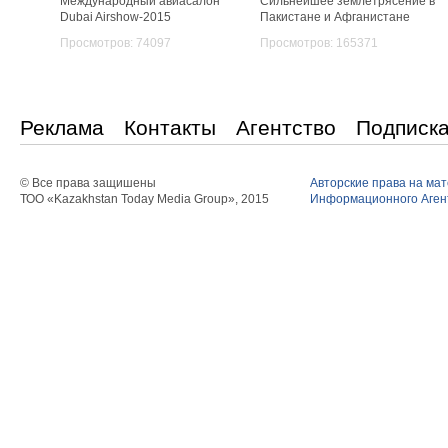
Международный авиасалон
Сильнейшее землетрясение в
Dubai Airshow-2015
Пакистане и Афганистане
Просмотров: 74097
Просмотров: 165371
Реклама
Контакты
Агентство
Подписк
© Все права защишены
Авторские права на ма
ТОО «Kazakhstan Today Media Group», 2015
Информационного Агент