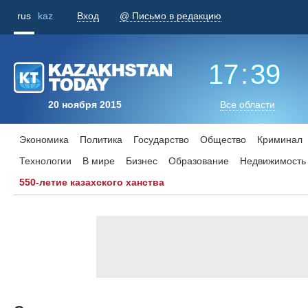
rus
kaz
Вход
@ Письмо в редакцию
17
:
39
20 ноября 2015
Все области
Экономика
Политика
Государство
Общество
Криминал
Технологии
В мире
Бизнес
Образование
Недвижимость
550-летие казахского ханства