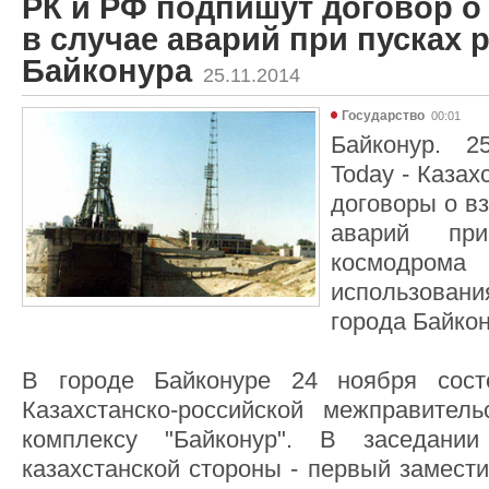
РК и РФ подпишут договор о
в случае аварий при пусках р
Байконура
25.11.2014
Государство
00:01
Байконур. 2
Today - Казах
договоры о в
аварий пр
космодр
использован
города Байкон
В городе Байконуре 24 ноября сост
Казахстанско-российской межправител
комплексу "Байконур". В заседани
казахстанской стороны - первый замест