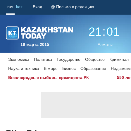
rus
kaz
Вход
@ Письмо в редакцию
21
:
01
19 марта 2015
Алматы
Экономика
Политика
Государство
Общество
Криминал
Наука и техника
В мире
Бизнес
Образование
Недвижим
Внеочередные выборы президента РК
550-ле