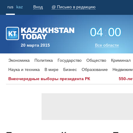
rus
kaz
Вход
@ Письмо в редакцию
04
:
00
20 марта 2015
Все области
Экономика
Политика
Государство
Общество
Криминал
Наука и техника
В мире
Бизнес
Образование
Недвижим
Внеочередные выборы президента РК
550-ле