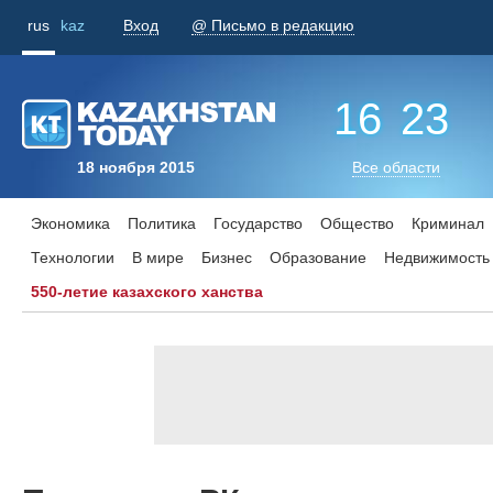
rus
kaz
Вход
@ Письмо в редакцию
16
:
24
18 ноября 2015
Все области
Экономика
Политика
Государство
Общество
Криминал
Технологии
В мире
Бизнес
Образование
Недвижимость
550-летие казахского ханства