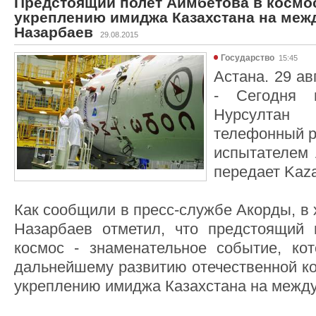
Предстоящий полет Аимбетова в космо
укреплению имиджа Казахстана на межд
Назарбаев
29.08.2015
Государство
15:45
Астана. 29 ав
- Сегодня п
Нурсултан
телефонный р
испытателем
передает Kaza
Как сообщили в пресс-службе Акорды, в
Назарбаев отметил, что предстоящий 
космос - знаменательное событие, ко
дальнейшему развитию отечественной ко
укреплению имиджа Казахстана на между