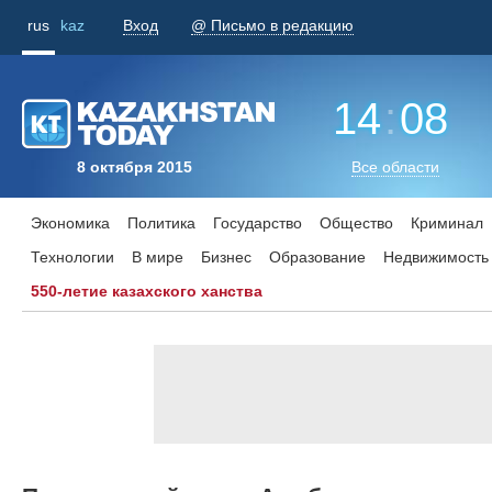
rus
kaz
Вход
@ Письмо в редакцию
14
:
08
8 октября 2015
Все области
Экономика
Политика
Государство
Общество
Криминал
Технологии
В мире
Бизнес
Образование
Недвижимость
550-летие казахского ханства