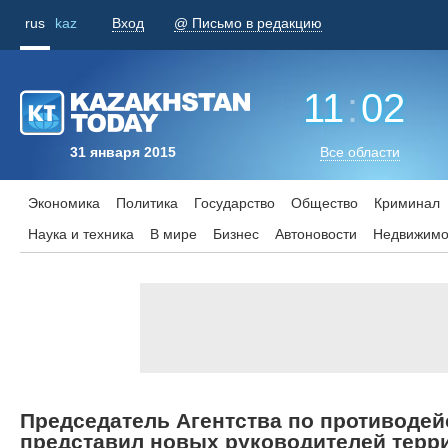
rus
kaz
Вход
@ Письмо в редакцию
11
:
02
31 января 2015
Все области
Экономика
Политика
Государство
Общество
Криминал
Наука и техника
В мире
Бизнес
Aвтоновости
Недвижимо
Председатель Агентства по противоде
представил новых руководителей тер