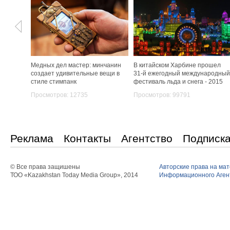
Медных дел мастер: минчанин
В китайском Харбине прошел
создает удивительные вещи в
31-й ежегодный международный
стиле стимпанк
фестиваль льда и снега - 2015
Просмотров: 12735
Просмотров: 99791
Реклама
Контакты
Агентство
Подписк
© Все права защишены
Авторские права на ма
ТОО «Kazakhstan Today Media Group», 2014
Информационного Агент