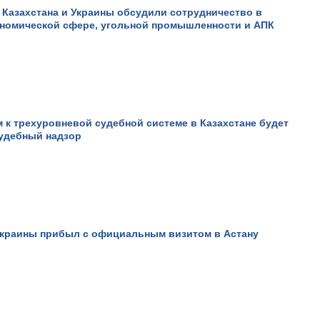
Казахстана и Украины обсудили сотрудничество в
ономической сфере, угольной промышленности и АПК
Киноновелла с 25 летней
 к трехуровневой судебной системе в Казахстане будет
выдержкой.
судебный надзор
Просмотров: 13152
Украины прибыл с официальным визитом в Астану