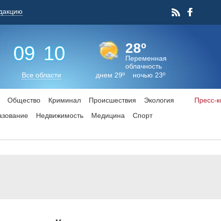
дакцию
28º
09
:
10
Переменная
облачность
Все области
днем 29º ночью 23º
Общество
Криминал
Происшествия
Экология
Пресс-
азование
Недвижимость
Медицина
Спорт