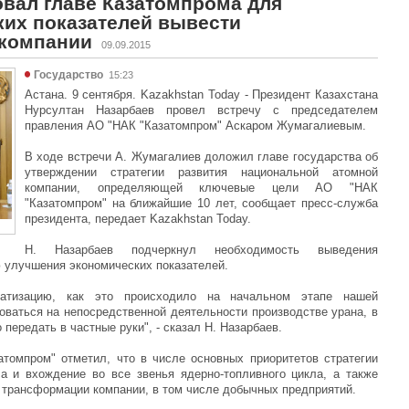
вал главе Казатомпрома для
их показателей вывести
компании
09.09.2015
Государство
15:23
Астана. 9 сентября. Kazakhstan Today - Президент Казахстана
Нурсултан Назарбаев провел встречу с председателем
правления АО "НАК "Казатомпром" Аскаром Жумагалиевым.
В ходе встречи А. Жумагалиев доложил главе государства об
утверждении стратегии развития национальной атомной
компании, определяющей ключевые цели АО "НАК
"Казатомпром" на ближайшие 10 лет, сообщает пресс-служба
президента, передает Kazakhstan Today.
Н. Назарбаев подчеркнул необходимость выведения
 улучшения экономических показателей.
ватизацию, как это происходило на начальном этапе нашей
оваться на непосредственной деятельности производстве урана, в
 передать в частные руки", - сказал Н. Назарбаев.
томпром" отметил, что в числе основных приоритетов стратегии
а и вхождение во все звенья ядерно-топливного цикла, а также
трансформации компании, в том числе добычных предприятий.