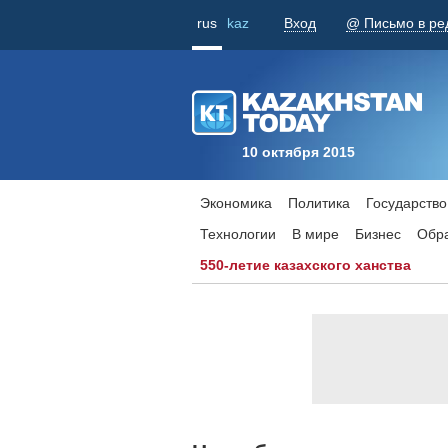
rus
kaz
Вход
@ Письмо в ре
10 октября 2015
Экономика
Политика
Государство
Технологии
В мире
Бизнес
Обр
550-летие казахского ханства