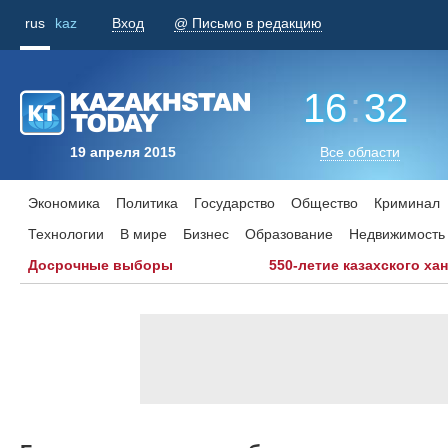
rus
kaz
Вход
@ Письмо в редакцию
16
:
32
19 апреля 2015
Все области
Экономика
Политика
Государство
Общество
Криминал
Технологии
В мире
Бизнес
Образование
Недвижимость
Досрочные выборы
550-летие казахского ха