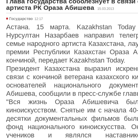
Глава государства соболезнует в связи
артиста РК Ораза Абишева
15.03.2013
Государство
12:17
Астана. 15 марта. Kazakhstan Today
Нурсултан Назарбаев направил телег
семье народного артиста Казахстана, ла
премии Республики Казахстан Ораза А
кончиной, передает Kazakhstan Today.
Президент Казахстана выразил искрен
связи с кончиной ветерана казахского к
основателей национального докумен
Абишева, сообщили в пресс-службе глав
"Вся жизнь Ораза Абишевича был
киноискусством. Снятые им с начала 40
десятки документальных фильмов был
фонд национального киноискусства. О
учеников и являлся наставн