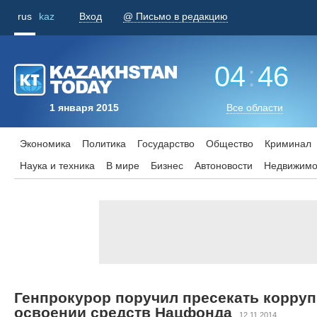
rus
kaz
Вход
@ Письмо в редакцию
04
:
46
1 января 2015
Все области
Экономика
Политика
Государство
Общество
Криминал
Наука и техника
В мире
Бизнес
Aвтоновости
Недвижимо
Генпрокурор поручил пресекать корру
освоении средств Нацфонда
12.11.2014