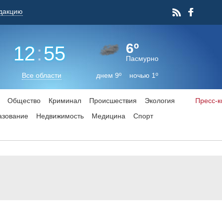
дакцию
6º
12
:
55
Пасмурно
Все области
днем 9º ночью 1º
Общество
Криминал
Происшествия
Экология
Пресс-
азование
Недвижимость
Медицина
Спорт