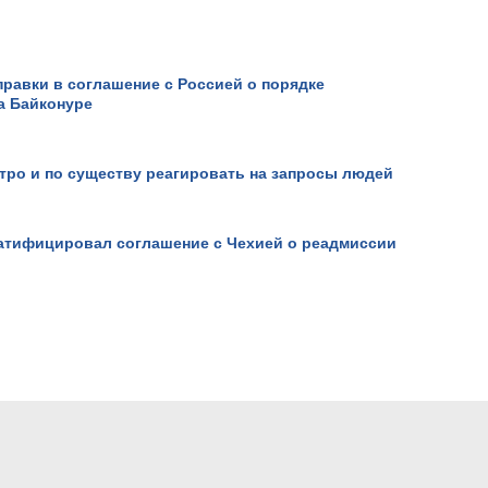
правки в соглашение с Россией о порядке
а Байконуре
тро и по существу реагировать на запросы людей
Беспрепятственное
прохождение сирийско-ту
границы большегрузным
транспортом.
ратифицировал соглашение с Чехией о реадмиссии
Просмотров: 10896