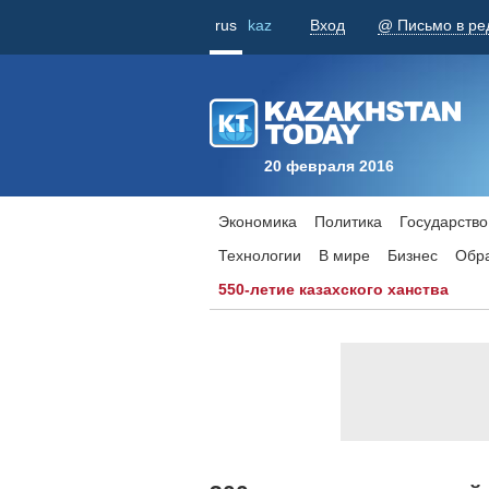
rus
kaz
Вход
@ Письмо в ре
20 февраля 2016
Экономика
Политика
Государство
Технологии
В мире
Бизнес
Обр
550-летие казахского ханства