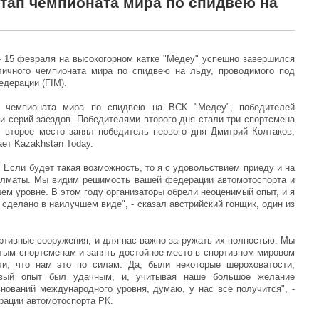
этап чемпионата мира по спидвею на
- 15 февраля на высокогорном катке "Медеу" успешно завершился
личного чемпионата мира по спидвею на льду, проводимого под
дерации (FIM).
 чемпионата мира по спидвею на ВСК "Медеу", победителей
и серий заездов. Победителями второго дня стали три спортсмена
 второе место занял победитель первого дня Дмитрий Колтаков,
ет Kazakhstan Today.
х. Если будет такая возможность, то я с удовольствием приеду и на
Алматы. Мы видим решимость вашей федерации автомотоспорта и
ем уровне. В этом году организаторы обрели неоценимый опыт, и я
 сделано в наилучшем виде", - сказал австрийский гонщик, один из
ртивные сооружения, и для нас важно загружать их полностью. Мы
ым спортсменам и занять достойное место в спортивном мировом
ли, что нам это по силам. Да, были некоторые шероховатости,
вый опыт был удачным, и, учитывая наше большое желание
нований международного уровня, думаю, у нас все получится", -
рации автомотоспорта РК.