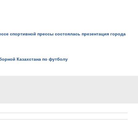
ссе спортивной прессы состоялась презентация города
Проблемы школьного
образования в Казахстане
Просмотров: 49440
борной Казахстана по футболу