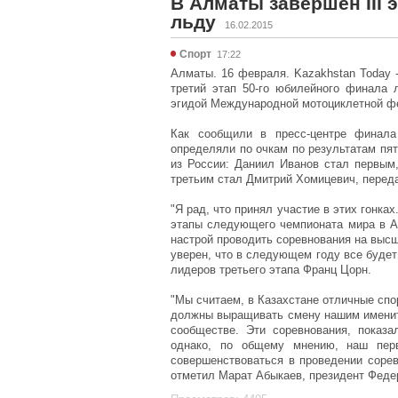
В Алматы завершен III 
льду
16.02.2015
Спорт
17:22
Алматы. 16 февраля. Kazakhstan Today 
третий этап 50-го юбилейного финала 
эгидой Международной мотоциклетной фе
Как сообщили в пресс-центре финала
определяли по очкам по результатам пят
из России: Даниил Иванов стал первым,
третьим стал Дмитрий Хомицевич, переда
"Я рад, что принял участие в этих гонка
этапы следующего чемпионата мира в 
настрой проводить соревнования на высш
уверен, что в следующем году все будет
лидеров третьего этапа Франц Цорн.
"Мы считаем, в Казахстане отличные спо
должны выращивать смену нашим именит
сообществе. Эти соревнования, показа
однако, по общему мнению, наш пер
совершенствоваться в проведении сорев
отметил Марат Абыкаев, президент Феде