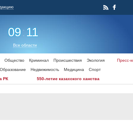
дакцию
09
:
11
Все области
Общество
Криминал
Происшествия
Экология
Пресс-
Образование
Недвижимость
Медицина
Спорт
а РК
550-летие казахского ханства