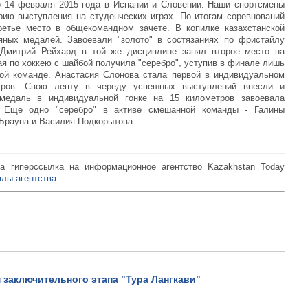
о 14 февраля 2015 года в Испании и Словении. Наши спортсмены
рию выступления на студенческих играх. По итогам соревнований
ретье место в общекомандном зачете. В копилке казахстанской
яных медалей. Завоевали "золото" в состязаниях по фристайлу
Дмитрий Рейхард в той же дисциплине занял второе место на
ая по хоккею с шайбой получила "серебро", уступив в финале лишь
ой команде. Анастасия Слонова стала первой в индивидуальном
тров. Свою лепту в череду успешных выступлений внесли и
 медаль в индивидуальной гонке на 15 километров завоевала
Проблемы школьного
 Еще одно "серебро" в активе смешанной команды - Галины
образования в Казахстане
Брауна и Василия Подкорытова.
Просмотров: 49436
а гиперссылка на информационное агентство Kazakhstan Today
лы агентства.
 заключительного этапа "Тура Лангкави"