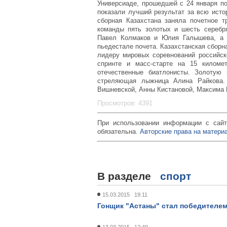
Универсиаде, прошедшей с 24 января п
показали лучший результат за всю исто
сборная Казахстана заняла почетное т
команды пять золотых и шесть серебр
Павел Колмаков и Юлия Галышева, а 
пьедестале почета. Казахстанская сборн
лидеру мировых соревнований российск
спринте и масс-старте на 15 киломе
отечественные биатлонисты. Золотую
стреляющая лыжница Алина Райкова.
Вишневской, Анны Кистановой, Максима 
Просмотров: 4391
При использовании информации с сайт
обязательна.
Авторские права на материа
В разделе
спорт
15.03.2015 19:11
Гонщик "Астаны" стал победителем