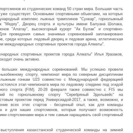
портсменов из студенческих команд 50 стран мира. Большая часть
уже существует. Основными спортивными объектами, на которых
дународный комплекс лыжных трамплинов "Сункар", горнолыжный
ок "Медеу", Дворец спорта и культуры имени Балуана Шолака,
нов "Алатау", высокогорный курорт "Ак Булак" и спортивно-
 Для проведения самых значимых соревнований запланировано
ов, среди которых ледовый дворец и ледовая арена, атлетическая
ции международных спортивных проектов города Алматы".
ународных спортивных проектов города Алматы" Илья Уразаков,
оходит очень активно.
 больших международных соревнований. Мы успешно провели
онькобежному спорту, чемпионат мира по северным дисциплинам
 лыжным гонкам U23 совместно с Международной федерацией
 состоялся этап чемпионата мира по ледовому спидвею под эгидой
ного спорта (FIM). 20-28 февраля также совместно с FIS мы
ний по горнолыжному спорту "Серебряный Эдельвейс" на
товым проектом перед Универсиадой-2017, а также, возможно, и
ение всех этих стартов - бесценный опыт, как для команды
так и для наших спортсменов, которые получают возможность
шими спортсменами мира и тем самым наращивать свой спортивный
выступления казахстанской студенческой команды на зимней