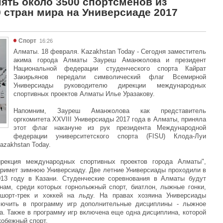
ять около 3500 спортсменов из
 стран мира на Универсиаде 2017
Спорт
16:26
Алматы. 18 февраля. Kazakhstan Today - Сегодня заместитель
акима города Алматы Зауреш Аманжолова и президент
Национальной федерации студенческого спорта Кайрат
Закирьянов передали символический флаг Всемирной
Универсиады руководителю дирекции международных
спортивных проектов Алматы Илье Уразакову.
Напомним, Зауреш Аманжолова как представитель
оргкомитета XXVIII Универсиады 2017 года в Алматы, приняла
этот флаг накануне из рук президента Международной
федерации университетского спорта (FISU) Клода-Луи
azakhstan Today.
рекция международных спортивных проектов города Алматы",
 примет зимнюю Универсиаду. Две летние Универсиады проходили в
013 году в Казани. Студенческие соревнования в Алматы будут
нам, среди которых горнолыжный спорт, биатлон, лыжные гонки,
, шорт-трек и хоккей на льду. На правах хозяина Универсиады
лючить в программу игр дополнительные дисциплины - лыжное
а. Также в программу игр включена еще одна дисциплина, которой
кобежный спорт.