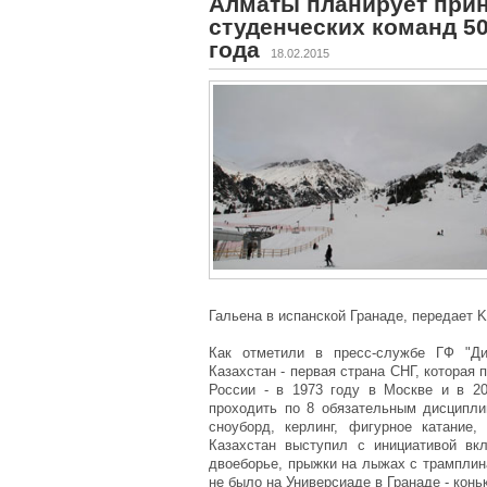
Алматы планирует прин
студенческих команд 50
года
18.02.2015
Гальена в испанской Гранаде, передает K
Как отметили в пресс-службе ГФ "Ди
Казахстан - первая страна СНГ, которая
России - в 1973 году в Москве и в 2
проходить по 8 обязательным дисципли
сноуборд, керлинг, фигурное катание
Казахстан выступил с инициативой вк
двоеборье, прыжки на лыжах с трамплин
не было на Универсиаде в Гранаде - конь