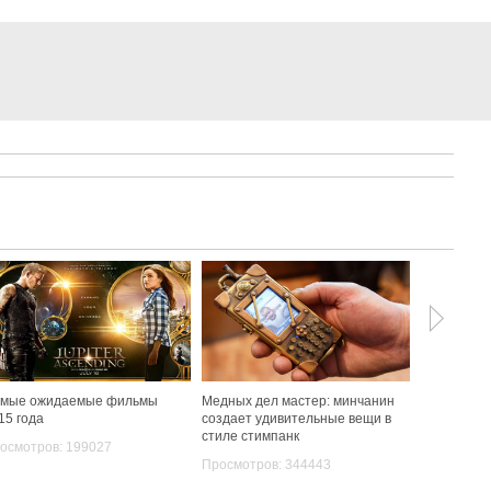
мые ожидаемые фильмы
Медных дел мастер: минчанин
В китайск
15 года
создает удивительные вещи в
31-й ежег
стиле стимпанк
фестиваль 
осмотров: 199027
Просмотров: 344443
Просмотро