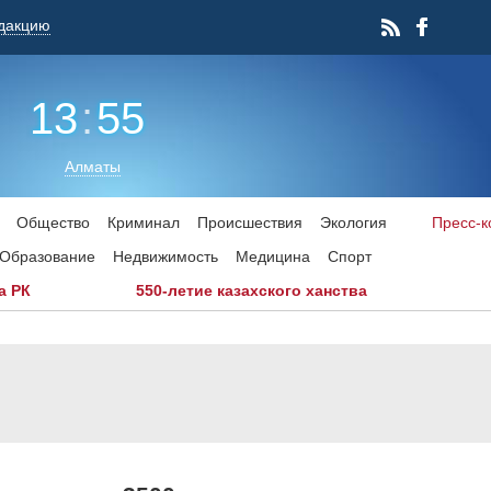
дакцию
13
:
55
Алматы
Общество
Криминал
Происшествия
Экология
Пресс-
Образование
Недвижимость
Медицина
Спорт
а РК
550-летие казахского ханства