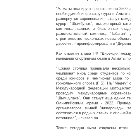
"Алматы планирует принять около 3500 с
необходимой инфраструктуры в Алматы 
развернутся соревнования, станут меж
курорт "Шымбулак", высокогорный кат
комплекс лыжных и биатлонных стадио
развлекательный комплекс "Табаган".
строительство нескольких новых объект
деревня", - проинформировали в "Дирек
Как отметил глава ГФ "Дирекция межд
нынешний спортивный сезон в Алматы пр
"Южная столица принимала несколько
чемпионат мира среди студентов по к
среди юниоров и чемпионат мира по
горнолыжного спорта (FIS). На "Медеу"
Международной федерации мотоциклет
проводим международные соревнова
"Шымбулаке". Они станут еще одним тес
Олимпийскими играми - 2022. Провед
организаторов зимней Универсиады, 
состязаться в родных стенах с сильней
потенциал", - сказал он.
Также сегодня были озвучены итоги 