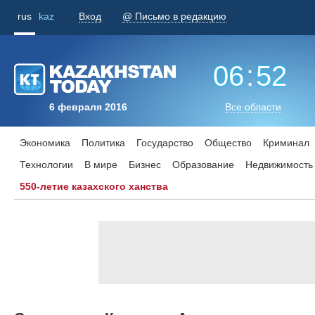
rus
kaz
Вход
@ Письмо в редакцию
06
:
52
6 февраля 2016
Все области
Экономика
Политика
Государство
Общество
Криминал
Технологии
В мире
Бизнес
Образование
Недвижимость
550-летие казахского ханства