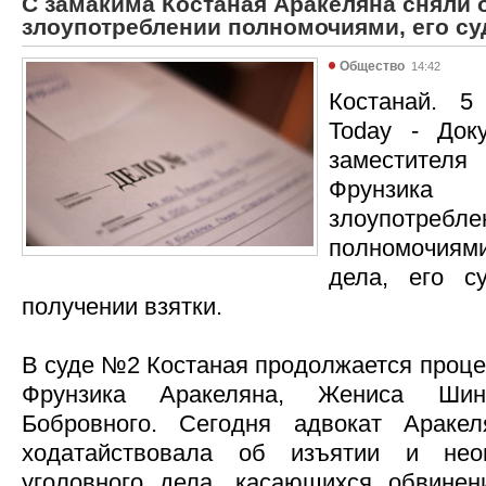
С замакима Костаная Аракеляна сняли 
злоупотреблении полномочиями, его суд
Общество
14:42
Костанай. 5
Today - Док
заместите
Фрунзик
злоупотреб
полномочиями
дела, его с
получении взятки.
В суде №2 Костаная продолжается проце
Фрунзика Аракеляна, Жениса Шин
Бобровного. Сегодня адвокат Араке
ходатайствовала об изъятии и нео
уголовного дела, касающихся обвинен