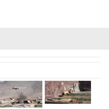
Интервью Kazakhstan Toda
участницы Miss World 2011
Жанны Жумалиевой..