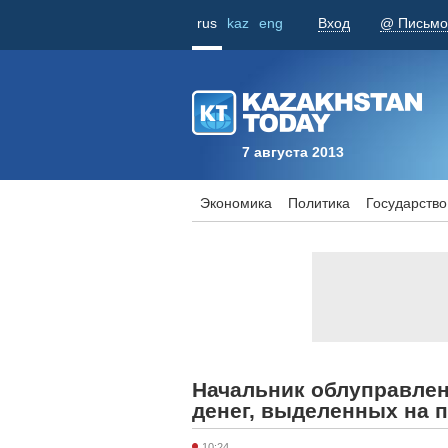
rus
kaz
eng
Вход
@ Письмо
7 августа 2013
Экономика
Политика
Государство
Начальник облуправлен
денег, выделенных на 
10:24