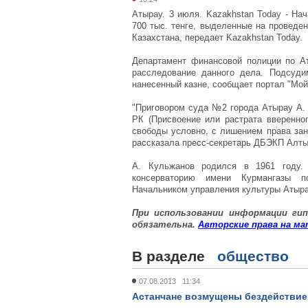
Атырау. 3 июля. Kazakhstan Today - На
700 тыс. тенге, выделенные на проведе
Казахстана, передает Kazakhstan Today.
Департамент финансовой полиции по А
расследование данного дела. Подсуд
нанесенный казне, сообщает портал "Мой
"Приговором суда №2 города Атырау А. 
РК (Присвоение или растрата вверенно
свободы условно, с лишением права зан
рассказала пресс-секретарь ДБЭКП Алты
А. Кульжанов родился в 1961 году. 
консерваторию имени Курмангазы по
Начальником управления культуры Атырау
При использовании информации
гип
обязательна.
Авторские
права
на
ма
В разделе
общество
07.08.2013 11:34
Астанчане возмущены бездействие