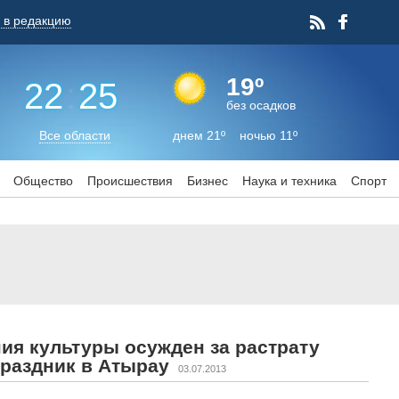
 в редакцию
19º
22
:
25
без осадков
Все области
днем 21º ночью 11º
Общество
Происшествия
Бизнес
Наука и техника
Спорт
ия культуры осужден за растрату
праздник в Атырау
03.07.2013