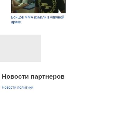
y
Бойцов ММА избили в уличной
Глава Казкосмоса послал на три
Круш
драке.
буквы журналиста.
Новости партнеров
Новости политики