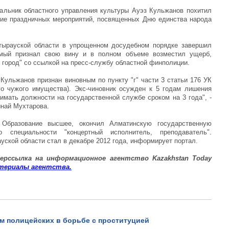
чальник областного управления культуры Ауэз Кульжанов похитил
ние праздничных мероприятий, посвященных Дню единства народа
тырауской области в упрощенном досудебном порядке завершил
имый признал свою вину и в полном объеме возместил ущерб,
 город" со ссылкой на пресс-службу областной финполиции.
Кульжанов признан виновным по пункту "г" части 3 статьи 176 УК
го чужого имущества). Экс-чиновник осужден к 5 годам лишения
имать должности на государственной службе сроком на 3 года", -
най Мухтарова.
Образование высшее, окончил Алматинскую государственную
 специальности "концертный исполнитель, преподаватель".
ской области стал в декабре 2012 года, информирует портал.
ер
ссылка на информационное агентство
Kazakhstan Today
териалы
агентства
.
м полицейских в борьбе с проституцией