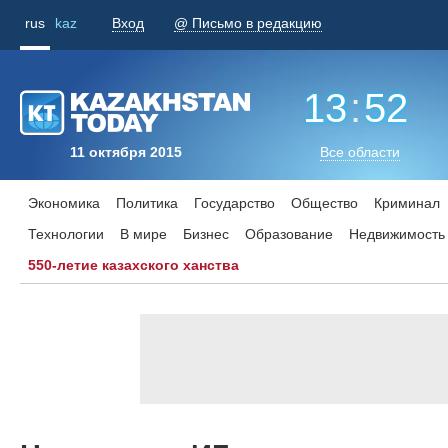
rus
kaz
Вход
@ Письмо в редакцию
13
:
52
11 октября 2015
Все области
Экономика
Политика
Государство
Общество
Криминал
Технологии
В мире
Бизнес
Образование
Недвижимость
550-летие казахского ханства