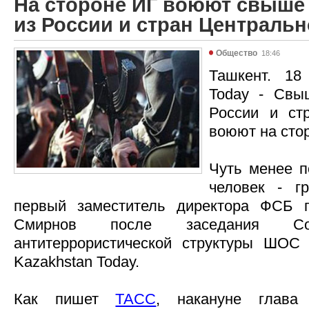
На стороне ИГ воюют свыше 
из России и стран Централь
Общество
18:46
Ташкент. 18
Today - Свы
России и ст
воюют на стор
Чуть менее п
человек - г
первый заместитель директора ФСБ 
Смирнов после заседания Сов
антитеррористической структуры ШОС 
Kazakhstan Today.
Как пишет
ТАСС
, накануне глав