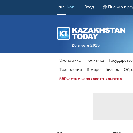
rus
kaz
Вход
@ Письмо в ре
20 июля 2015
Экономика
Политика
Государство
Технологии
В мире
Бизнес
Обр
550-летие казахского ханства