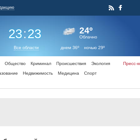
дакцию
24º
23
:
23
Облачно
Все области
днем 36º ночью 29º
Общество
Криминал
Происшествия
Экология
Пресс-
азование
Недвижимость
Медицина
Спорт