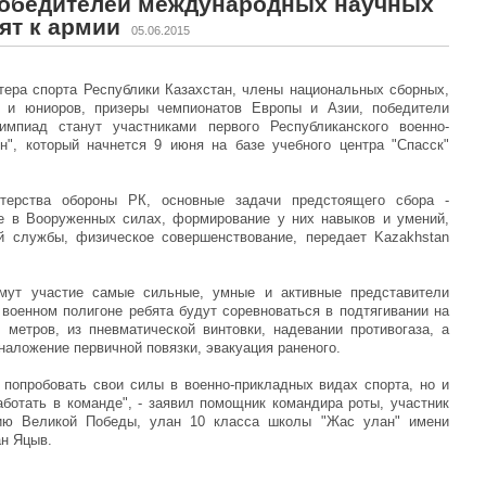
победителей международных научных
ят к армии
05.06.2015
стера спорта Республики Казахстан, члены национальных сборных,
 и юниоров, призеры чемпионатов Европы и Азии, победители
мпиад станут участниками первого Республиканского военно-
н", который начнется 9 июня на базе учебного центра "Спасск"
терства обороны РК, основные задачи предстоящего сбора -
е в Вооруженных силах, формирование у них навыков и умений,
й службы, физическое совершенствование, передает Kazakhstan
мут участие самые сильные, умные и активные представители
военном полигоне ребята будут соревноваться в подтягивании на
 метров, из пневматической винтовки, надевании противогаза, а
наложение первичной повязки, эвакуация раненого.
 попробовать свои силы в военно-прикладных видах спорта, но и
ботать в команде", - заявил помощник командира роты, участник
тию Великой Победы, улан 10 класса школы "Жас улан" имени
ан Яцыв.