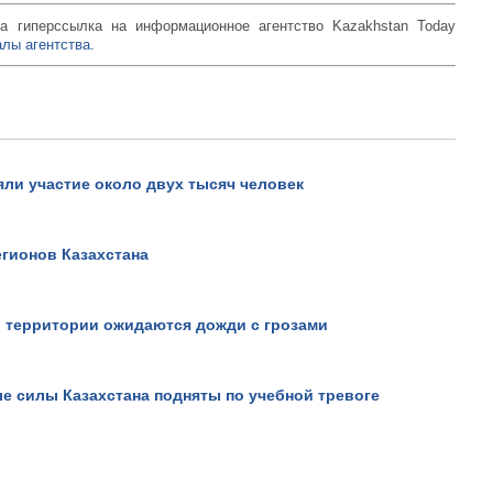
а гиперссылка на информационное агентство Kazakhstan Today
лы агентства.
яли участие около двух тысяч человек
егионов Казахстана
Не верьте всему, что види
он вам это докажет!.
Просмотров: 18896
й территории ожидаются дожди с грозами
е силы Казахстана подняты по учебной тревоге