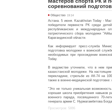
Мастеров спорта РК и 
соревнований подготов
Общество
19:14
Астана. 5 июня. Kazakhstan Today - Ма
победители первенств РК среди детей
республиканских и международных оли
патриотического сбора молодежи "Айбы
Карагандинской области.
Как информирует пресс-служба Минис
подготовка молодежи к воинской служб
необходимых при прохождении воинско
Today.
В ведомстве уточнили, что в нем при
казахстанской молодежи. На настоящем 
перекладине, стрельбе из АК-74 на 100
также в военно-медицинской подготовке: 
"Это не только уникальная возможность
хорошая школа приобретения навыков ра
военного парада, посвященного 70-ле
генерала армии С. Нурмагамбетова Богд
Просмотров: 5886