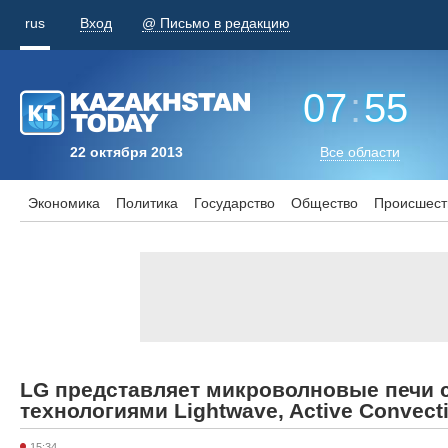
rus
Вход
@ Письмо в редакцию
07
:
55
22 октября 2013
Все области
Экономика
Политика
Государство
Общество
Происшест
LG представляет микроволновые печи
технологиями Lightwave, Active Convecti
15:34