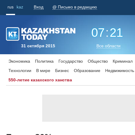
rus
kaz
Вход
@ Письмо в редакцию
07
:
21
31 октября 2015
Все области
Экономика
Политика
Государство
Общество
Криминал
Технологии
В мире
Бизнес
Образование
Недвижимость
550-летие казахского ханства