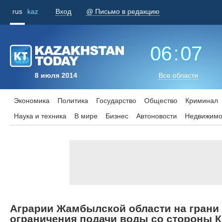
rus
kaz
Вход
@ Письмо в редакцию
06
:
07
8 июля 2014
Все области
Экономика
Политика
Государство
Общество
Криминал
Наука и техника
В мире
Бизнес
Aвтоновости
Недвижимо
Аграрии Жамбылской области на грани 
ограничения подачи воды со стороны 