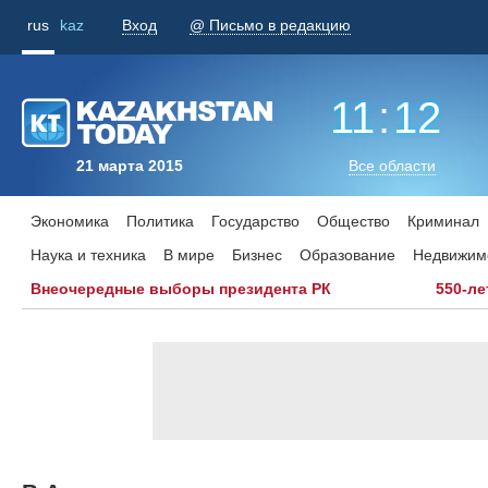
rus
kaz
Вход
@ Письмо в редакцию
11
:
12
21 марта 2015
Все области
Экономика
Политика
Государство
Общество
Криминал
Наука и техника
В мире
Бизнес
Образование
Недвижим
Внеочередные выборы президента РК
550-ле