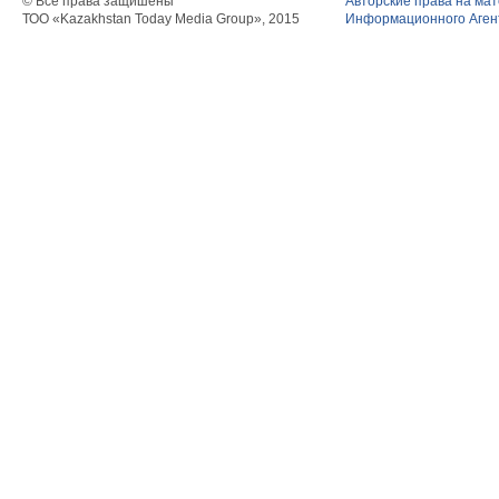
© Все права защишены
Авторские права на ма
ТОО «Kazakhstan Today Media Group», 2015
Информационного Агент