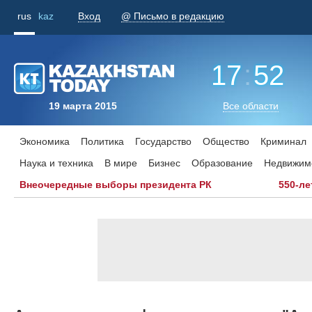
rus
kaz
Вход
@ Письмо в редакцию
17
:
52
19 марта 2015
Все области
Экономика
Политика
Государство
Общество
Криминал
Наука и техника
В мире
Бизнес
Образование
Недвижим
Внеочередные выборы президента РК
550-ле