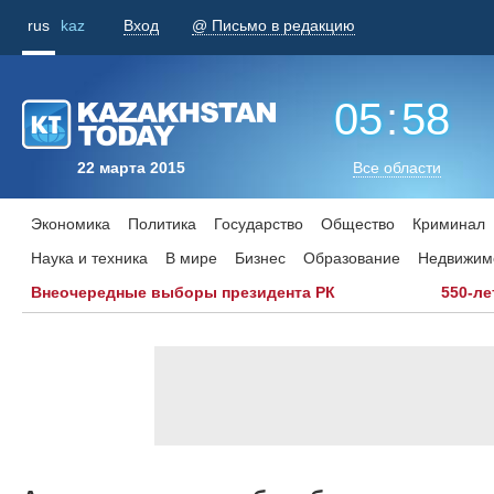
rus
kaz
Вход
@ Письмо в редакцию
05
:
58
22 марта 2015
Все области
Экономика
Политика
Государство
Общество
Криминал
Наука и техника
В мире
Бизнес
Образование
Недвижим
Внеочередные выборы президента РК
550-ле