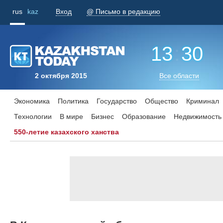
rus
kaz
Вход
@ Письмо в редакцию
13
:
30
2 октября 2015
Все области
Экономика
Политика
Государство
Общество
Криминал
Технологии
В мире
Бизнес
Образование
Недвижимость
550-летие казахского ханства