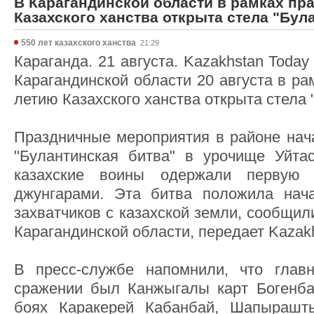
В Карагандинской области в рамках пр
Казахского ханства открыта стела "Бул
550 лет казахского ханства
21:29
Караганда. 21 августа. Kazakhstan Toda
Карагандинской области 20 августа в ра
летию Казахского ханства открыта стела 
Праздничные мероприятия в районе нач
"Булантинская битва" в урочище Уйта
казахские воины одержали первую
джунгарами. Эта битва положила нача
захватчиков с казахской земли, сообщил
Карагандинской области, передает Kazakh
В пресс-службе напомнили, что гла
сражении был Канжыгалы карт Богенба
боях Каракерей Кабанбай, Шапырашт