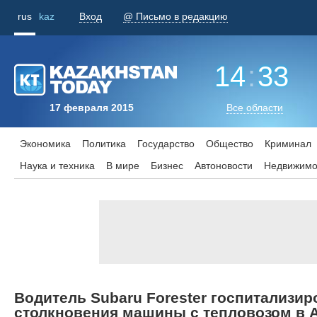
rus
kaz
Вход
@ Письмо в редакцию
14
:
33
17 февраля 2015
Все области
Экономика
Политика
Государство
Общество
Криминал
Наука и техника
В мире
Бизнес
Aвтоновости
Недвижимо
Водитель Subaru Forester госпитализир
столкновения машины с тепловозом в 