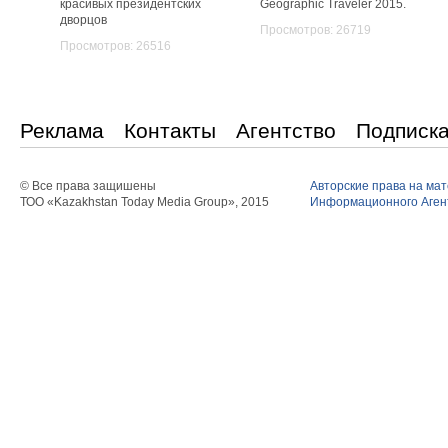
красивых президентских
Geographic Traveler 2015.
дворцов
Просмотров: 26719
Просмотров: 26516
Реклама
Контакты
Агентство
Подписк
© Все права защишены
Авторские права на ма
ТОО «Kazakhstan Today Media Group», 2015
Информационного Агент