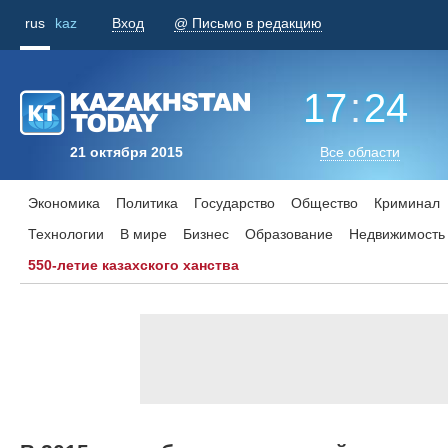
rus
kaz
Вход
@ Письмо в редакцию
17
:
24
21 октября 2015
Все области
Экономика
Политика
Государство
Общество
Криминал
Технологии
В мире
Бизнес
Образование
Недвижимость
550-летие казахского ханства