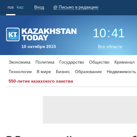
rus
kaz
Вход
@ Письмо в редакцию
10
:
41
10 октября 2015
Все области
Экономика
Политика
Государство
Общество
Криминал
Технологии
В мире
Бизнес
Образование
Недвижимость
550-летие казахского ханства