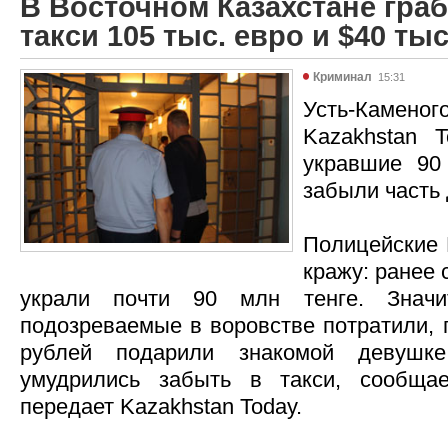
В Восточном Казахстане гра
такси 105 тыс. евро и $40 тыс
Криминал
15:31
Усть-Камен
Kazakhstan 
укравшие 90
забыли часть 
Полицейские
кражу: ранее
украли почти 90 млн тенге. Значи
подозреваемые в воровстве потратили, 
рублей подарили знакомой девушк
умудрились забыть в такси, сообщ
передает Kazakhstan Today.